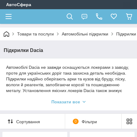
АвтоСфера
Товари та послуги
Автомобільні підкрилки
Підкрилки
Підкрилки Dacia
Автомобілі Dacia не завжди оснащуються локерами з заводу,
проте для українських доріг така захисна деталь необхідна.
Підкрилки надійно оберігають арки та кузов від бруду, піску,
вологи й реагентів, запобігаючи корозії та пошкодженню
металу. Установлення якісних локерів Dacia також знижує
рівень шуму в салоні та підвищує комфорт під час руху.
Показати все
В інтернет-магазині
«АвтоСфера»
представлено широкий
вибір підкрилків для різних моделей
Dacia — Logan,
Sandero, Duster, Lodgy, Dokker та інших
. Усі вироби
Сортування
0
Фільтри
виготовлені в Україні з міцного поліетилену низького тиску,
стійкого до перепадів температур і механічних навантажень.
Оберіть потрібний комплект у каталозі та оформіть