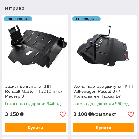
Вітрина
Топ продажів
Топ продажів
Захист двигуна та КПП
Захист картера двигуна і КПП
Renault Master III 2010-н.ч. /
Volkswagen Passat B7 /
Мастер 3
Фольксваген Пассат B7
(2010–2015), арт. 329/5,
Готово до відправки 944 од.
Готово до відправки 990 од.
сталь 2 мм
3 150
3 100
₴
₴/комплект
Купити
Купити