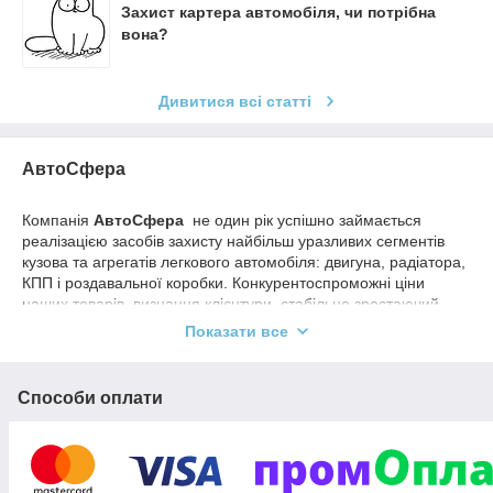
Захист картера автомобіля, чи потрібна
вона?
Дивитися всі статті
АвтоСфера
Компанія
АвтоСфера
не один рік успішно займається
реалізацією засобів захисту найбільш уразливих сегментів
кузова та агрегатів легкового автомобіля: двигуна, радіатора,
КПП і роздавальної коробки. Конкурентоспроможні ціни
наших товарів, визнання клієнтури, стабільно зростаючий
обсяг реалізованої продукції, а також бажання допомогти
Показати все
автолюбителям придбати якісні аксесуари – головні причини,
які стимулювали нас вийти на новий рівень бізнесу і охопити
весь внутрішній ринок України.
Способи оплати
Наша фірма продає якісні елементи захисту двигуна,
КПП, а
також колісних арок, які мають наступні особливості:
- аксесуари легко монтуються;