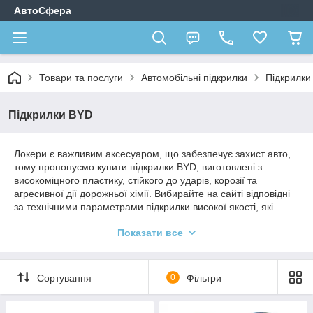
АвтоСфера
Товари та послуги
Автомобільні підкрилки
Підкрилки
Підкрилки BYD
Локери є важливим аксесуаром, що забезпечує захист авто,
тому пропонуємо купити підкрилки BYD, виготовлені з
високоміцного пластику, стійкого до ударів, корозії та
агресивної дії дорожньої хімії. Вибирайте на сайті відповідні
за технічними параметрами підкрилки високої якості, які
випускаються відповідно до конфігурації різних моделей
Показати все
авто, що дозволяє здійснювати швидкий монтаж у штатні
місця.
Сортування
0
Фільтри