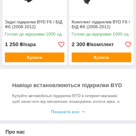
Задні підкрилки BYD F6 / БІД
Комплект підкрилків BYD F6 /
Ф6 (2008-2012)
БІД Ф6 (2008-2012)
Готово до відправки 1000 од.
Готово до відправки 1000 од.
1 250
2 300
₴/пара
₴/комплект
Купити
Купити
Навіщо встановлюються підкрилки BYD
Купуйте автомобільні підкрилки BYD в інтернет-магазині,
щоб захистити від механічних пошкоджень колісні арки, а
також запобігти скупченню бруду та снігу за колесами.
Показати все
Вартість такого захисту нижча, ніж ризики витрат,
пов'язаних з пошкодженням кузовних елементів авто та
прискореним зносом металевих частин, що піддаються
корозії. Після встановлення підкрилок авто довше зберігає
Про нас