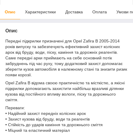
Опис
Характеристики
Доставка
Оплата
Умови п
Опис
Передні підкрилки призначені для Opel Zafira B 2005-2014
років випуску та забезпечують ефективний захист колісних
арок від бруду, води, піску, каміння та дорожніх реагентів.
Саме передні арки приймають на себе основний потік
забруднень під час руху, тому додатковий захист допомагає
зберегти кузов автомобіля в належному стані та знизити ризик
появи корозії.
Opel Zafira B відома своєю практичністю та місткістю, а якісні
підкрилки допомагають захистити найбільш вразливі ділянки
кузова від постійного впливу вологи, піску та дорожнього
сміття.
Переваги:
• Надійний захист передніх колісних арок
• Захист кузова від бруду, води та реагентів
• Стійкість до ударів каміння та дорожнього сміття
• Міцний та еластичний матеріал