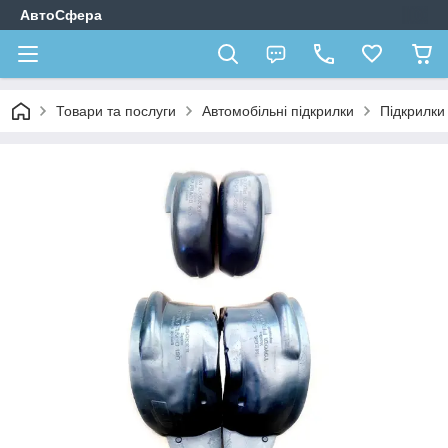
АвтоСфера
Товари та послуги
Автомобільні підкрилки
Підкрилк