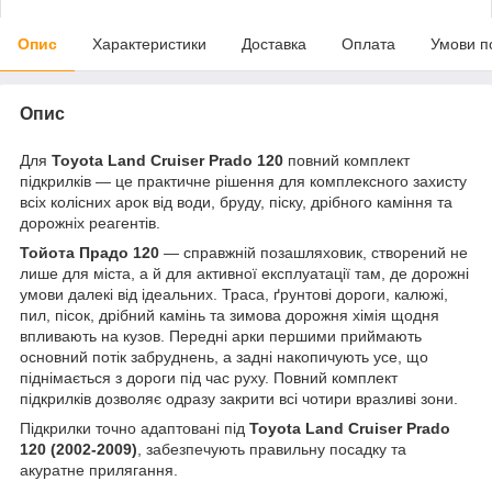
Опис
Характеристики
Доставка
Оплата
Умови п
Опис
Для
Toyota Land Cruiser Prado 120
повний комплект
підкрилків — це практичне рішення для комплексного захисту
всіх колісних арок від води, бруду, піску, дрібного каміння та
дорожніх реагентів.
Тойота Прадо 120
— справжній позашляховик, створений не
лише для міста, а й для активної експлуатації там, де дорожні
умови далекі від ідеальних. Траса, ґрунтові дороги, калюжі,
пил, пісок, дрібний камінь та зимова дорожня хімія щодня
впливають на кузов. Передні арки першими приймають
основний потік забруднень, а задні накопичують усе, що
піднімається з дороги під час руху. Повний комплект
підкрилків дозволяє одразу закрити всі чотири вразливі зони.
Підкрилки точно адаптовані під
Toyota Land Cruiser Prado
120 (2002-2009)
, забезпечують правильну посадку та
акуратне прилягання.