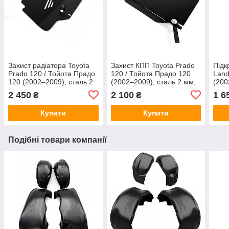
Захист радіатора Toyota
Захист КПП Toyota Prado
Підк
Prado 120 / Тойота Прадо
120 / Тойота Прадо 120
Land
120 (2002–2009), сталь 2
(2002–2009), сталь 2 мм,
(200
мм, ЩИТ, арт. 217/3
ЩИТ, арт. 215/3
Пра
2 450
2 100
1 6
₴
₴
Купити
Купити
Подібні товари компанії