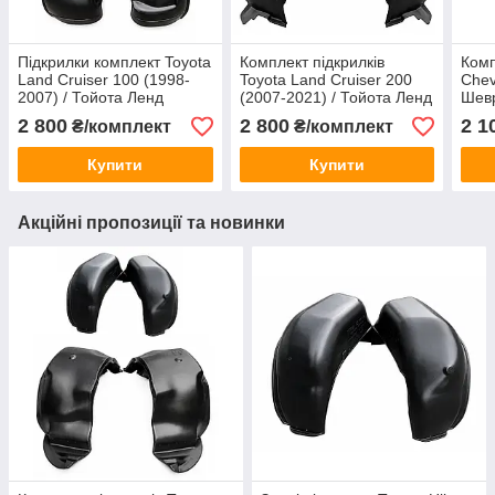
Підкрилки комплект Toyota
Комплект підкрилків
Комп
Land Cruiser 100 (1998-
Toyota Land Cruiser 200
Chev
2007) / Тойота Ленд
(2007-2021) / Тойота Ленд
Шевр
Крузер 100, 4 шт
Крузер 200, 4 шт
2 800
2 800
2 1
₴/комплект
₴/комплект
Купити
Купити
Акційні пропозиції та новинки