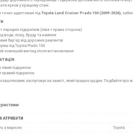
ати кузов у кращому стані.
 точно адаптовані під
Toyota Land Cruiser Prado 150 (2009-2024)
, забе
ги
т передніх підкрилків (ліва + права сторона)
ід води, піску, бруду та каміння
вий бар’єр від дорожніх реагентів
орма під Toyota Prado 150
ий зовнішній вигляд після встановлення
ктація
й лівий підкрилок
й правий підкрилок
озашляховик заслуговує на захист, який працює щодня. Подбайте про 
еристики
І АТРИБУТИ
сть з маркою
Toyota