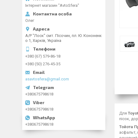
Інтернет магазин "AvtoSfera"
Олег
А/Р "Лоск" смт. Пісочин, пл. Ю. Кононенк
о 1, Харків, Україна
+380 (67) 579-86-18
+380 (50) 276-45-35
asavtosfera@gmail.com
+380675798618
+380675798618
Для
Toyo
пісок, до
+380675798618
Тойота П
асфальт, 
основний