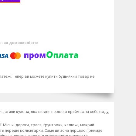
ів
за домовленістю
латежі. Тепер ви можете купити будь-який товар не
ї частини кузова, яка щодня першою приймає на себе воду,
 Міські дороги, траса, ґрунтовки, калюжі, мокрий
ють передні колісні арки. Саме ця зона першою приймає
ішню частину арок від агресивного впливу та