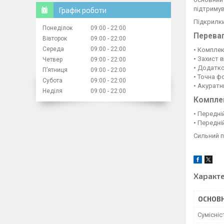
підтримув
Графік роботи
Підкрилки
Понеділок
09:00
22:00
Перева
Вівторок
09:00
22:00
Середа
09:00
22:00
• Комплек
• Захист в
Четвер
09:00
22:00
• Додатко
Пʼятниця
09:00
22:00
• Точна ф
Субота
09:00
22:00
• Акуратн
Неділя
09:00
22:00
Компле
• Передні
• Передні
Сильний п
Характ
ОСНОВН
Сумісні