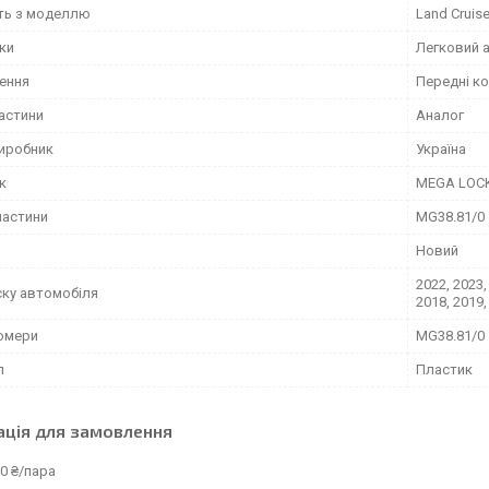
сть з моделлю
Land Cruise
іки
Легковий 
ення
Передні к
частини
Аналог
виробник
Україна
к
MEGA LOC
частини
MG38.81/0
Новий
2022, 2023,
ску автомобіля
2018, 2019,
омери
MG38.81/0
л
Пластик
ація для замовлення
0 ₴/пара