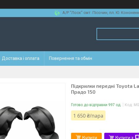
А/Р "Лоск" смт. Пісочин, пл. Ю. Кононенк
Доставка і оплата
Повернення та обмін
Підкрилки передні Toyota La
Прадо 150
Готово до відправки 997 од.
Код:
MG
1 650 ₴/пара
Купити
Купити з