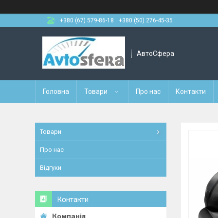
+380 (67) 579-86-18
+380 (50) 276-45-35
АвтоСфера
Головна
Товари
Про нас
Контакти
Товари
Про нас
Відгуки
Контакти