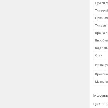
Сумісні
Тип техн
Признач
Тип зап
Країна 
Виробни
Код зап
Стан
Рік випу
Кросс-н
Матеріа
Інформ
Ціна:
1 65