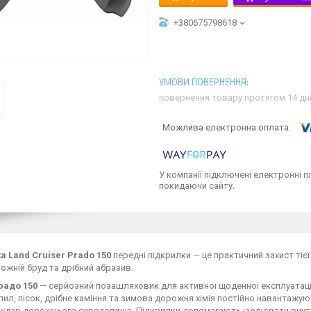
+380675798618
повернення товару протягом 14 дн
У компанії підключені електронні п
покидаючи сайту.
ta Land Cruiser Prado 150
передні підкрилки — це практичний захист тіє
рожній бруд та дрібний абразив.
радо 150
— серйозний позашляховик для активної щоденної експлуатації.
пил, пісок, дрібне каміння та зимова дорожня хімія постійно навантажу
 удар дорожнього середовища. Підкрилки допомагають ізолювати внутр