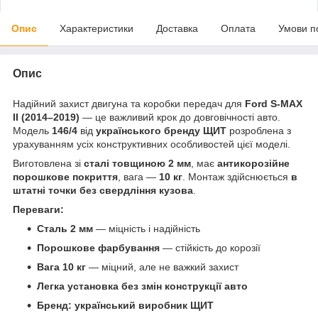
Опис
Характеристики
Доставка
Оплата
Умови п
Опис
Надійний захист двигуна та коробки передач для
Ford S-MAX
II (2014–2019)
— це важливий крок до довговічності авто.
Модель
146/4
від
українського бренду ЩИТ
розроблена з
урахуванням усіх конструктивних особливостей цієї моделі.
Виготовлена зі
сталі товщиною 2 мм
, має
антикорозійне
порошкове покриття
, вага —
10 кг
. Монтаж здійснюється
в
штатні точки без свердління кузова
.
Переваги:
Сталь 2 мм
— міцність і надійність
Порошкове фарбування
— стійкість до корозії
Вага 10 кг
— міцний, але не важкий захист
Легка установка без змін конструкції авто
Бренд: український виробник ЩИТ