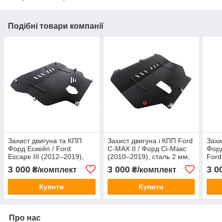
Подібні товари компанії
Захист двигуна та КПП
Захист двигуна і КПП Ford
Захи
Форд Ескейп / Ford
C-MAX II / Форд Сі-Макс
Форд
Escape III (2012–2019),
(2010–2019), сталь 2 мм,
Ford
сталь 2 мм, ЩИТ, арт.
арт. 138/9, ЩИТ
(201
3 000
3 000
3 0
₴/комплект
₴/комплект
142/2
ЩИТ,
Купити
Купити
Про нас