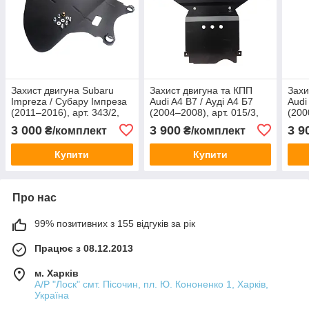
Захист двигуна Subaru
Захист двигуна та КПП
Захи
Impreza / Субару Імпреза
Audi A4 B7 / Ауді А4 Б7
Audi
(2011–2016), арт. 343/2,
(2004–2008), арт. 015/3,
(200
сталь 2 мм, ЩИТ
сталь 2 мм, ЩИТ
стал
3 000
3 900
3 9
₴/комплект
₴/комплект
Купити
Купити
Про нас
99% позитивних з 155 відгуків за рік
Працює з 08.12.2013
м. Харків
А/Р "Лоск" смт. Пісочин, пл. Ю. Кононенко 1, Харків,
Україна