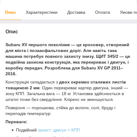
Опис
Характеристики
Доставка
Оплата
Умови п
Опис
Subaru XV першого покоління — це кросовер, створений
для міста і позаасфальтових доріг. Але навіть така
машина потребує повного захисту знизу. ЩИТ 345/2 — це
подвійна захисна конструкція, яка перекриває і двигун, і
коробку передач. Розроблена для Subaru XV GP 2011–
2016.
Конструкція складається з
двох окремих сталевих листів
товщиною 2 мм
. Один перекриває картер двигуна, інший —
зону КПП. Загальна вага — 18 кг. Установка здійснюється в
штатні точки без свердління. Кліренс не зменшується.
Поверхня — порошкова, стійка до вологи, солі, бруду і
перепадів температур.
Переваги:
Подвійний
захист: двигун + КПП