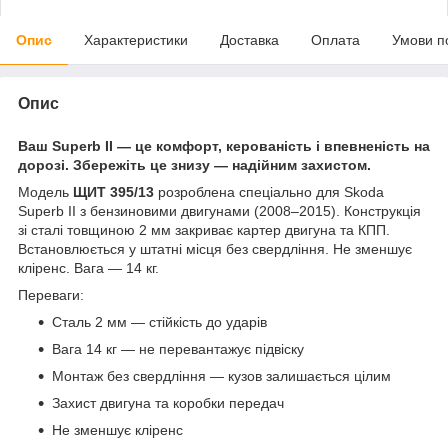
Опис
Характеристики
Доставка
Оплата
Умови п
Опис
Ваш Superb II — це комфорт, керованість і впевненість на
дорозі. Збережіть це знизу — надійним захистом.
Модель
ЩИТ 395/13
розроблена спеціально для Skoda
Superb II з бензиновими двигунами (2008–2015). Конструкція
зі сталі товщиною 2 мм закриває картер двигуна та КПП.
Встановлюється у штатні місця без свердління. Не зменшує
кліренс. Вага — 14 кг.
Переваги:
Сталь 2 мм — стійкість до ударів
Вага 14 кг — не перевантажує підвіску
Монтаж без свердління — кузов залишається цілим
Захист двигуна та коробки передач
Не зменшує кліренс