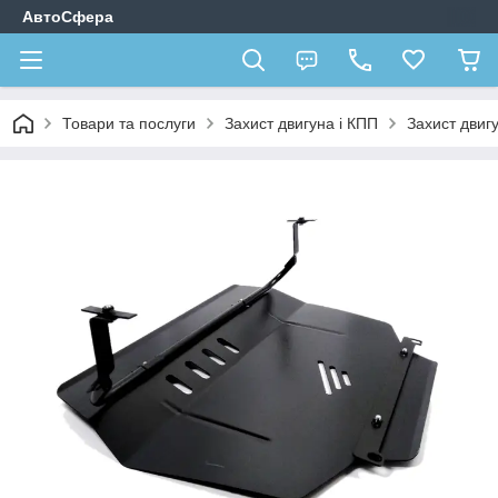
АвтоСфера
Товари та послуги
Захист двигуна і КПП
Захист двиг