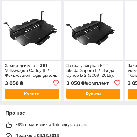
Захист двигуна і КПП
Захист двигуна і КПП
Захи
Volkswagen Caddy III /
Skoda Superb II / Шкода
Volk
Фольксваген Кадді дизель
Супер Б 2 (2008–2015),
Фоль
(2004–2020), арт. 395/12,
дизель, сталь 2 мм
(200
3 050
3 050
3 0
₴
₴/комплект
сталь 2 мм
стал
Купити
Купити
Про нас
99% позитивних з 155 відгуків за рік
Працює з 08.12.2013