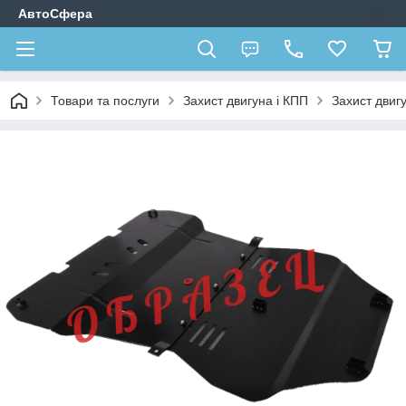
АвтоСфера
Товари та послуги
Захист двигуна і КПП
Захист двиг