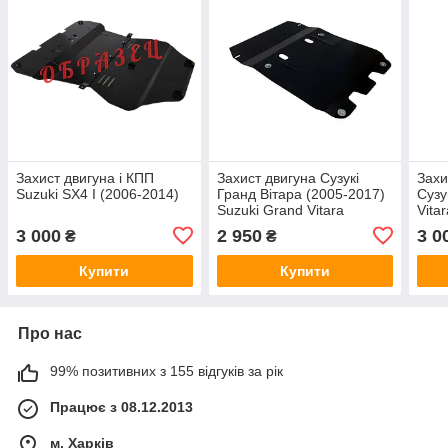
Захист двигуна і КПП
Захист двигуна Сузукі
Захи
Suzuki SX4 I (2006-2014)
Гранд Вітара (2005-2017)
Сузу
Suzuki Grand Vitara
Vita
стал
3 000
2 950
3 0
₴
₴
Купити
Купити
Про нас
99% позитивних з 155 відгуків за рік
Працює з 08.12.2013
м. Харків