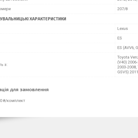
омери
207/8
УВАЛЬНИЦЬКІ ХАРАКТЕРИСТИКИ
Lexus
ES
ES (AVV6, 
Toyota Ven
(V40) 2006
ть з:
2003-2008,
GSV5) 2011
ація для замовлення
00 ₴/комплект