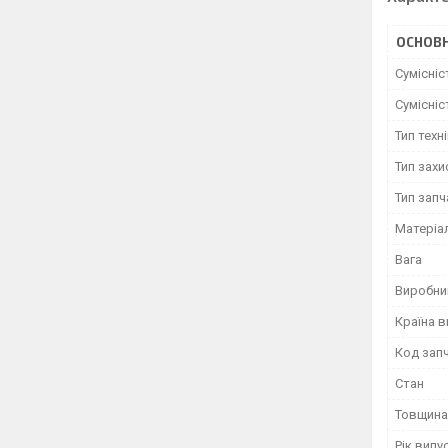
ОСНОВН
Сумісні
Сумісні
Тип техн
Тип захи
Тип зап
Матеріа
Вага
Виробни
Країна 
Код зап
Стан
Товщина
Рік випу