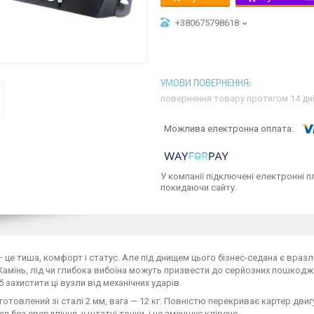
+380675798618
повернення товару протягом 14 дн
У компанії підключені електронні п
покидаючи сайту.
— це тиша, комфорт і статус. Але під днищем цього бізнес-седана є враз
Камінь, лід чи глибока вибоїна можуть призвести до серйозних пошкод
б захистити ці вузли від механічних ударів.
готовлений зі сталі 2 мм, вага — 12 кг. Повністю перекриває картер дв
я без свердління, у штатні точки, і не зменшує кліренс.