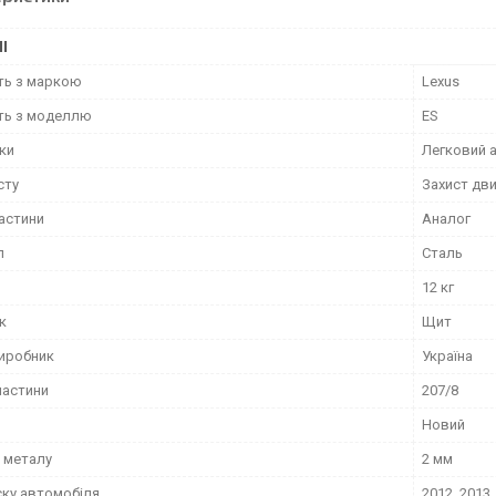
І
сть з маркою
Lexus
сть з моделлю
ES
іки
Легковий 
сту
Захист дви
частини
Аналог
л
Сталь
12 кг
к
Щит
виробник
Україна
частини
207/8
Новий
 металу
2 мм
ску автомобіля
2012, 2013,