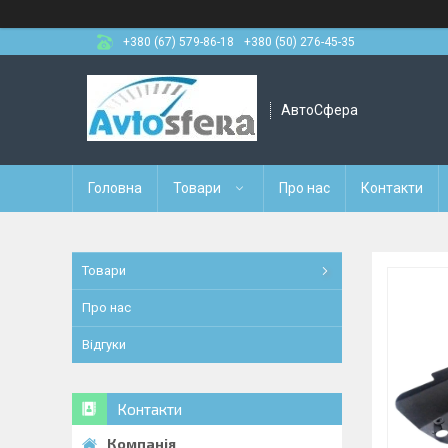
+380 (67) 579-86-18
+380 (50) 276-45-35
АвтоСфера
Головна
Товари
Про нас
Контакти
Товари
Про нас
Відгуки
Контакти