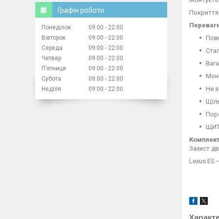
Графік роботи
Покриття 
Переваги
Понеділок
09:00
22:00
Повн
Вівторок
09:00
22:00
Середа
09:00
22:00
Ста
Четвер
09:00
22:00
Вага
Пʼятниця
09:00
22:00
Мон
Субота
09:00
22:00
Не з
Неділя
09:00
22:00
Щіл
Пор
ЩИТ 
Комплект
Захист дв
Lexus ES 
Характ