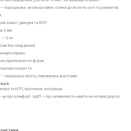
— порошкове, антикорозійне, стійке до вологи, солі та реагентів.
:
ий захист двигуна та КПП
ль 2 мм
 — 12 кг
таж без свердління
нижує кліренс
ьне прилягання по формі
ошкове покриття
— українська якість, перевірена дорогами
ація:
игуна та КПП, кріплення, інструкція
— це про комфорт. ЩИТ — про впевненість навіть на поганій дорозі.
еристики