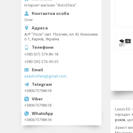
Інтернет магазин "AvtoSfera"
Олег
А/Р "Лоск" смт. Пісочин, пл. Ю. Кононенк
о 1, Харків, Україна
+380 (67) 579-86-18
+380 (50) 276-45-35
asavtosfera@gmail.com
+380675798618
+380675798618
Lexus ES 
передач. 
років
, що
+380675798618
Захист ви
Монтуєтьс