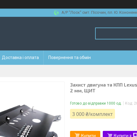
А/Р "Лоск" смт. Пісочин, пл. Ю. Кононенк
Доставка і оплата
Повернення та обмін
Захист двигуна та КПП Lexus
2 мм, ЩИТ
Готово до відправки 1000 од.
Код:
2
3 000 ₴/комплект
Купити
Купити з