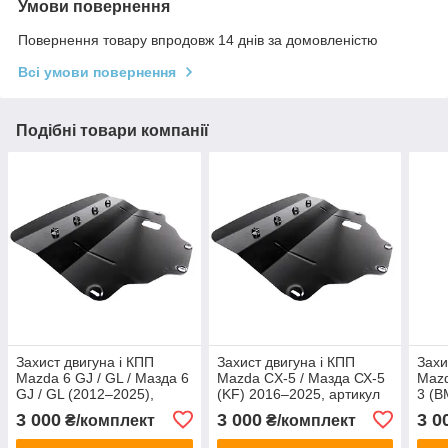
Умови повернення
Повернення товару впродовж 14 днів за домовленістю
Всі умови повернення
Подібні товари компанії
Захист двигуна і КПП
Захист двигуна і КПП
Захи
Mazda 6 GJ / GL / Мазда 6
Mazda CX-5 / Мазда СХ-5
Mazd
GJ / GL (2012–2025),
(KF) 2016–2025, артикул
3 (B
артикул 221/5, сталь 2 мм,
221/5, сталь 2 мм, ЩИТ
арт.
3 000
3 000
3 0
₴/комплект
₴/комплект
ЩИТ
ЩИ