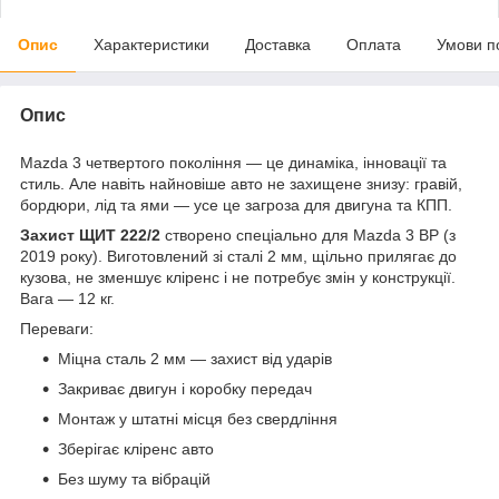
Опис
Характеристики
Доставка
Оплата
Умови п
Опис
Mazda 3 четвертого покоління — це динаміка, інновації та
стиль. Але навіть найновіше авто не захищене знизу: гравій,
бордюри, лід та ями — усе це загроза для двигуна та КПП.
Захист ЩИТ 222/2
створено спеціально для Mazda 3 BP (з
2019 року). Виготовлений зі сталі 2 мм, щільно прилягає до
кузова, не зменшує кліренс і не потребує змін у конструкції.
Вага — 12 кг.
Переваги:
Міцна сталь 2 мм — захист від ударів
Закриває двигун і коробку передач
Монтаж у штатні місця без свердління
Зберігає кліренс авто
Без шуму та вібрацій