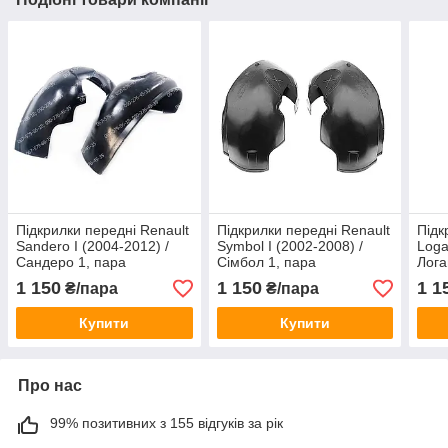
Підкрилки передні Renault
Підкрилки передні Renault
Підк
Sandero I (2004-2012) /
Symbol I (2002-2008) /
Loga
Сандеро 1, пара
Сімбол 1, пара
Лога
1 150
1 150
1 1
₴/пара
₴/пара
Купити
Купити
Про нас
99% позитивних з 155 відгуків за рік