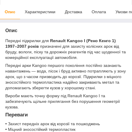
Опис
Характеристики
Доставка
Оплата
Умови п
Опис
Передні підкрилки для
Renault Kangoo I (Рено Кенго 1)
1997–2007 років
призначені для захисту колісних арок від
бруду, вологи, піску та дорожніх реагентів під час щоденної та
комерційної експлуатації автомобіля.
Передні арки Kangoo першого покоління постійно зазнають
навантажень — вода, пісок і бруд активно потрапляють у зону
арок, що з часом призводить до корозії. Підкрилки з міцного
зносостійкого термопластика надійно закривають метал та
допомагають зберегти кузов у хорошому стані.
Вироби мають точну форму під Renault Kangoo I та
забезпечують щільне прилягання без порушення геометрії
кузова.
Переваги
• Захист передніх арок від корозії та пошкоджень
• Міцний зносостійкий термопластик