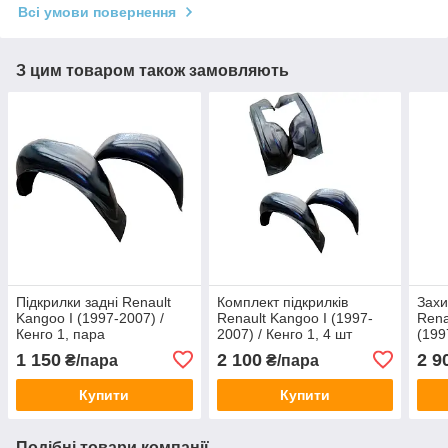
Всі умови повернення
З цим товаром також замовляють
Підкрилки задні Renault
Комплект підкрилків
Захи
Kangoo I (1997-2007) /
Renault Kangoo I (1997-
Rena
Кенго 1, пара
2007) / Кенго 1, 4 шт
(199
1 150
2 100
2 9
₴/пара
₴/пара
Купити
Купити
Подібні товари компанії