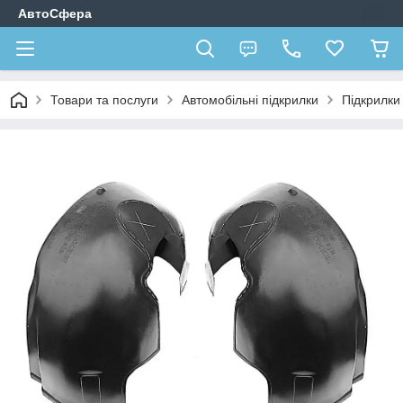
АвтоСфера
Товари та послуги
Автомобільні підкрилки
Підкрилк