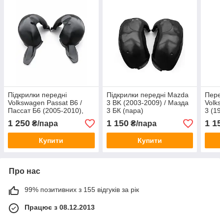
Підкрилки передні
Підкрилки передні Mazda
Пере
Volkswagen Passat B6 /
3 BK (2003-2009) / Мазда
Volk
Пассат Б6 (2005-2010),
3 БК (пара)
3 (1
пара
1 250
1 150
1 1
₴/пара
₴/пара
Купити
Купити
Про нас
99% позитивних з 155 відгуків за рік
Працює з 08.12.2013