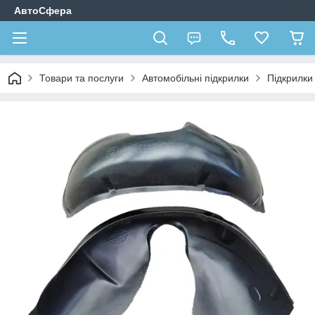
АвтоСфера
Товари та послуги
Автомобільні підкрилки
Підкрилки