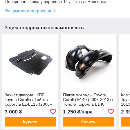
Повернення товару впродовж 14 днів за домовленістю
Всі умови повернення
З цим товаром також замовляють
Захист двигуна і КПП
Підкрилки задні Toyota
Комп
Toyota Corolla / Тойота
Corolla E140 (2006-2013) /
Toyo
Королла E14/E15 (2006–
Тойота Королла Е140
2013
2012), арт. 356/3, сталь 2
Е140
3 000
1 250
2 3
₴
₴/пара
мм
Купити
Купити