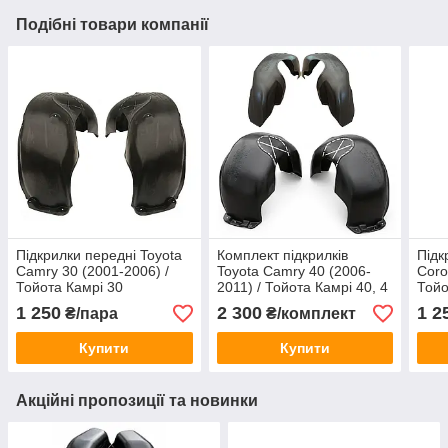
Подібні товари компанії
Підкрилки передні Toyota
Комплект підкрилків
Підк
Camry 30 (2001-2006) /
Toyota Camry 40 (2006-
Coro
Тойота Камрі 30
2011) / Тойота Камрі 40, 4
Тойо
шт
1 250
2 300
1 2
₴/пара
₴/комплект
Купити
Купити
Акційні пропозиції та новинки