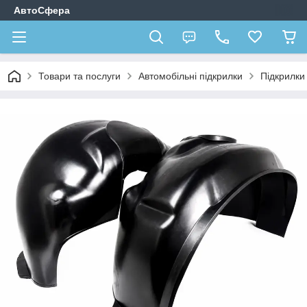
АвтоСфера
Товари та послуги
Автомобільні підкрилки
Підкрилк