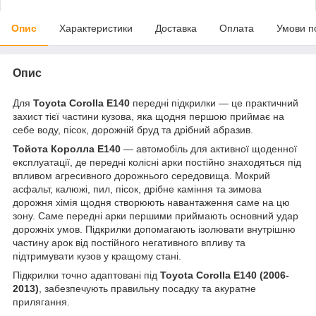
Опис
Характеристики
Доставка
Оплата
Умови п
Опис
Для
Toyota Corolla E140
передні підкрилки — це практичний
захист тієї частини кузова, яка щодня першою приймає на
себе воду, пісок, дорожній бруд та дрібний абразив.
Тойота Королла E140
— автомобіль для активної щоденної
експлуатації, де передні колісні арки постійно знаходяться під
впливом агресивного дорожнього середовища. Мокрий
асфальт, калюжі, пил, пісок, дрібне каміння та зимова
дорожня хімія щодня створюють навантаження саме на цю
зону. Саме передні арки першими приймають основний удар
дорожніх умов. Підкрилки допомагають ізолювати внутрішню
частину арок від постійного негативного впливу та
підтримувати кузов у кращому стані.
Підкрилки точно адаптовані під
Toyota Corolla E140 (2006-
2013)
, забезпечують правильну посадку та акуратне
прилягання.