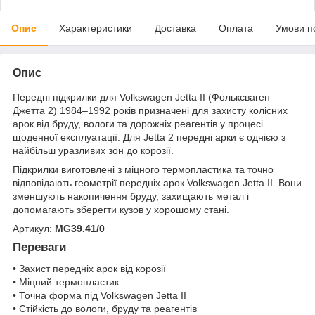
Опис
Характеристики
Доставка
Оплата
Умови п
Опис
Передні підкрилки для Volkswagen Jetta II (Фольксваген
Джетта 2) 1984–1992 років призначені для захисту колісних
арок від бруду, вологи та дорожніх реагентів у процесі
щоденної експлуатації. Для Jetta 2 передні арки є однією з
найбільш уразливих зон до корозії.
Підкрилки виготовлені з міцного термопластика та точно
відповідають геометрії передніх арок Volkswagen Jetta II. Вони
зменшують накопичення бруду, захищають метал і
допомагають зберегти кузов у хорошому стані.
Артикул:
MG39.41/0
Переваги
• Захист передніх арок від корозії
• Міцний термопластик
• Точна форма під Volkswagen Jetta II
• Стійкість до вологи, бруду та реагентів