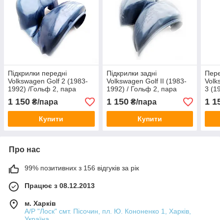
Підкрилки передні
Підкрилки задні
Пере
Volkswagen Golf 2 (1983-
Volkswagen Golf II (1983-
Volk
1992) /Гольф 2, пара
1992) / Гольф 2, пара
3 (1
1 150
1 150
1 1
₴/пара
₴/пара
Купити
Купити
Про нас
99% позитивних з 156 відгуків за рік
Працює з 08.12.2013
м. Харків
А/Р "Лоск" смт. Пісочин, пл. Ю. Кононенко 1, Харків,
Україна