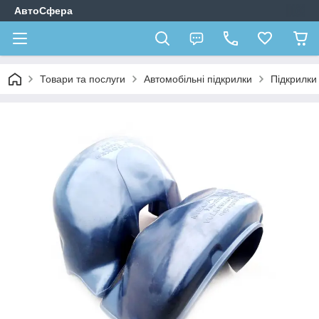
АвтоСфера
Товари та послуги
Автомобільні підкрилки
Підкрилк