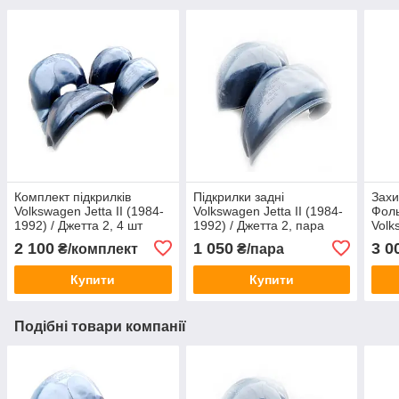
Комплект підкрилків
Підкрилки задні
Захи
Volkswagen Jetta II (1984-
Volkswagen Jetta II (1984-
Фоль
1992) / Джетта 2, 4 шт
1992) / Джетта 2, пара
Volk
1992
2 100
1 050
3 0
₴/комплект
₴/пара
арт.
Купити
Купити
Подібні товари компанії