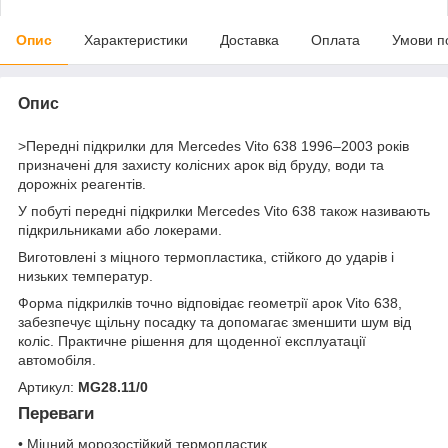
Опис
Характеристики
Доставка
Оплата
Умови п
Опис
>Передні підкрилки для Mercedes Vito 638 1996–2003 років
призначені для захисту колісних арок від бруду, води та
дорожніх реагентів.
У побуті передні підкрилки Mercedes Vito 638 також називають
підкрильниками або локерами.
Виготовлені з міцного термопластика, стійкого до ударів і
низьких температур.
Форма підкрилків точно відповідає геометрії арок Vito 638,
забезпечує щільну посадку та допомагає зменшити шум від
коліс. Практичне рішення для щоденної експлуатації
автомобіля.
Артикул:
MG28.11/0
Переваги
• Міцний морозостійкий термопластик