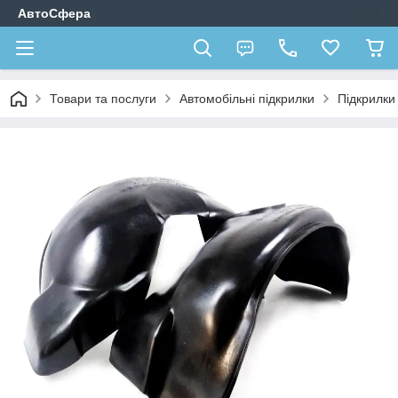
АвтоСфера
Товари та послуги
Автомобільні підкрилки
Підкрилк