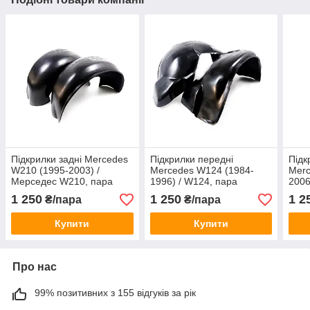
Підкрилки задні Mercedes
Підкрилки передні
Підк
W210 (1995-2003) /
Mercedes W124 (1984-
Merc
Мерседес W210, пара
1996) / W124, пара
2006
1 250
1 250
1 2
₴/пара
₴/пара
Купити
Купити
Про нас
99% позитивних з 155 відгуків за рік