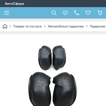
АвтоСфера
Товари та послуги
Автомобільні підкрилки
Підкрилк