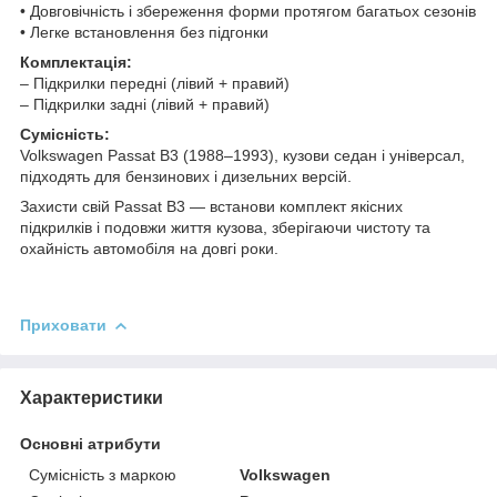
• Довговічність і збереження форми протягом багатьох сезонів
• Легке встановлення без підгонки
Комплектація:
– Підкрилки передні (лівий + правий)
– Підкрилки задні (лівий + правий)
Сумісність:
Volkswagen Passat B3 (1988–1993), кузови седан і універсал,
підходять для бензинових і дизельних версій.
Захисти свій Passat B3 — встанови комплект якісних
підкрилків і подовжи життя кузова, зберігаючи чистоту та
охайність автомобіля на довгі роки.
Приховати
Характеристики
Основні атрибути
Сумісність з маркою
Volkswagen