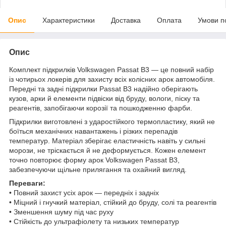
Опис
Характеристики
Доставка
Оплата
Умови п
Опис
Комплект підкрилків Volkswagen Passat B3 — це повний набір
із чотирьох локерів для захисту всіх колісних арок автомобіля.
Передні та задні підкрилки Passat B3 надійно оберігають
кузов, арки й елементи підвіски від бруду, вологи, піску та
реагентів, запобігаючи корозії та пошкодженню фарби.
Підкрилки виготовлені з ударостійкого термопластику, який не
боїться механічних навантажень і різких перепадів
температур. Матеріал зберігає еластичність навіть у сильні
морози, не тріскається й не деформується. Кожен елемент
точно повторює форму арок Volkswagen Passat B3,
забезпечуючи щільне прилягання та охайний вигляд.
Переваги:
• Повний захист усіх арок — передніх і задніх
• Міцний і гнучкий матеріал, стійкий до бруду, солі та реагентів
• Зменшення шуму під час руху
• Стійкість до ультрафіолету та низьких температур