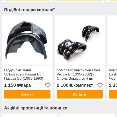
Подібні товари компанії
Підкрилки задні
Комплект підкрилків Opel
Комп
Volkswagen Passat B3 /
Vectra B (1995-2002) /
East
Пассат B3 (1988-1993),
Опель Вектра Б, 4 шт
Чері
пара
1 150
2 100
2 1
₴/пара
₴/комплект
Купити
Купити
Акційні пропозиції та новинки