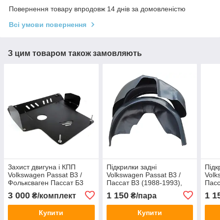
Повернення товару впродовж 14 днів за домовленістю
Всі умови повернення
З цим товаром також замовляють
Захист двигуна і КПП
Підкрилки задні
Підк
Volkswagen Passat B3 /
Volkswagen Passat B3 /
Volk
Фольксваген Пассат Б3
Пассат B3 (1988-1993),
Пасс
(1988–1996), арт. 381,
пара
пар
3 000
1 150
1 1
₴/комплект
₴/пара
сталь 2 мм
Купити
Купити