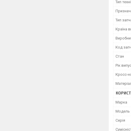
Тип техн
Признач
Тип зап
Країна 
Виробни
Код зап
Стан
Рік випу
Кросс-н
Матеріа
КОРИСТ
Марка
Модель
Серія
Сумісніс