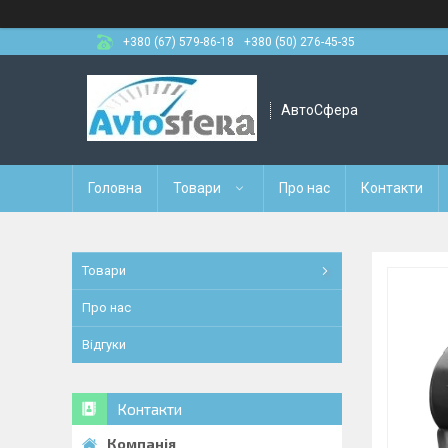
+380 (67) 579-86-18
+380 (50) 276-45-35
АвтоСфера
Головна
Товари
Про нас
Контакти
Товари
Про нас
Відгуки
Контакти