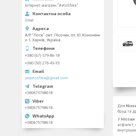
Інтернет магазин "AvtoSfera"
Олег
А/Р "Лоск" смт. Пісочин, пл. Ю. Кононенк
о 1, Харків, Україна
+380 (67) 579-86-18
+380 (50) 276-45-35
asavtosfera@gmail.com
+380675798618
Для
Niss
+380675798618
бруд та д
У
Ніссан
+380675798618
асфальт, 
внутрішню