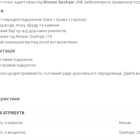
 точно адаптовані під
Nissan Qashqai J10
, забезпечують правильну пос
ги
т передніх підкрилків (ліва + права сторона)
ід води, піску, бруду та каміння
вий бар’єр від дорожніх реагентів
орма під Nissan Qashqai J10
ий зовнішній вигляд після встановлення
ктація
й лівий підкрилок
й правий підкрилок
арки щодня приймають головний удар дорожнього середовища. Дайте 
еристики
І АТРИБУТИ
сть з маркою
Nissan
сть з моделлю
Qashqai, J