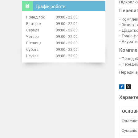
Підкрилки
Графік роботи
Перева
Понеділок
09:00
22:00
• Комплек
Вівторок
09:00
22:00
• Захист в
• Додатко
Середа
09:00
22:00
• Точна ф
Четвер
09:00
22:00
• Акуратн
Пʼятниця
09:00
22:00
Компле
Субота
09:00
22:00
Неділя
09:00
22:00
• Передні
• Передні
Передні 
Характ
ОСНОВН
Сумісні
Сумісні