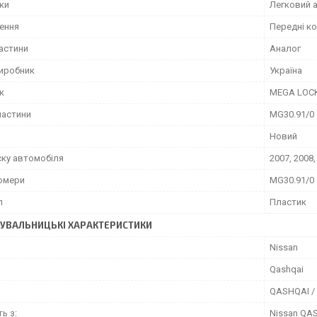
іки
Легковий 
ення
Передні к
частини
Аналог
виробник
Україна
к
MEGA LOC
частини
MG30.91/0
Новий
ску автомобіля
2007, 2008,
омери
MG30.91/0
л
Пластик
УВАЛЬНИЦЬКІ ХАРАКТЕРИСТИКИ
Nissan
Qashqai
QASHQAI / 
ть з:
Nissan QAS