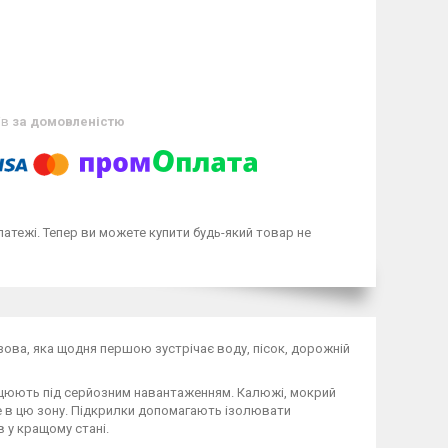
ів
за домовленістю
латежі. Тепер ви можете купити будь-який товар не
узова, яка щодня першою зустрічає воду, пісок, дорожній
працюють під серйозним навантаженням. Калюжі, мокрий
ме в цю зону. Підкрилки допомагають ізолювати
 у кращому стані.