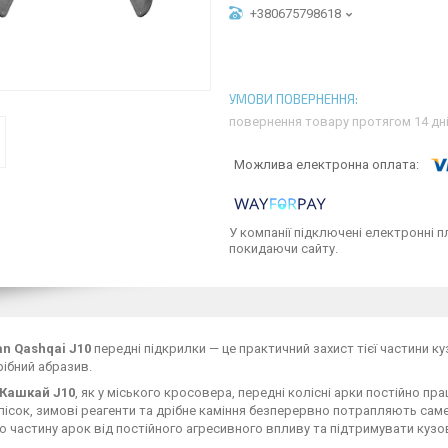
+380675798618
повернення товару протягом 14 дн
У компанії підключені електронні п
покидаючи сайту.
an Qashqai J10
передні підкрилки — це практичний захист тієї частини к
рібний абразив.
 Кашкай J10
, як у міського кросовера, передні колісні арки постійно 
пісок, зимові реагенти та дрібне каміння безперервно потрапляють са
 частину арок від постійного агресивного впливу та підтримувати кузов