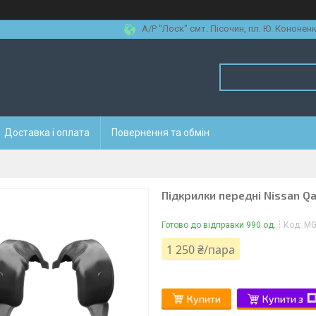
А/Р "Лоск" смт. Пісочин, пл. Ю. Кононенк
Доставка і оплата
Повернення та обмін
Підкрилки передні Nissan Qa
Готово до відправки 990 од.
Код:
MG
1 250 ₴/пара
Купити
Купити з