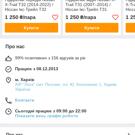
X-Trail T32 (2014-2022) /
Trail T31 (2007–2014) /
X-Tr
Ніссан Ікс-Трейл Т32
Ніссан Ікс-Трейл Т31
Нісс
1 250
1 250
1 2
₴/пара
₴/пара
Купити
Купити
Про нас
99% позитивних з 156 відгуків за рік
Працює з 08.12.2013
м. Харків
А/Р "Лоск" смт. Пісочин, пл. Ю. Кононенко 1, Харків,
Україна
Контакти
Сьогодні працює з 09:00 до 22:00
Показати весь графік роботи
Про нас