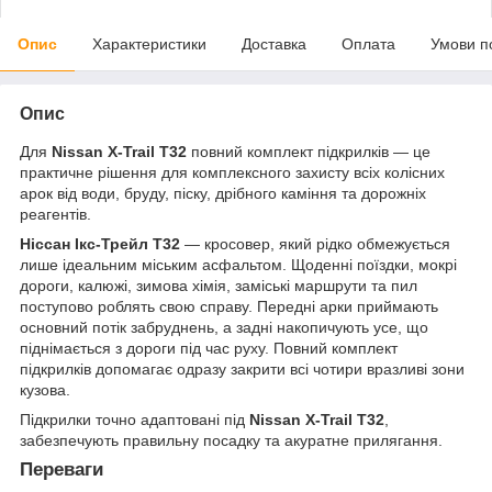
Опис
Характеристики
Доставка
Оплата
Умови п
Опис
Для
Nissan X-Trail T32
повний комплект підкрилків — це
практичне рішення для комплексного захисту всіх колісних
арок від води, бруду, піску, дрібного каміння та дорожніх
реагентів.
Ніссан Ікс-Трейл Т32
— кросовер, який рідко обмежується
лише ідеальним міським асфальтом. Щоденні поїздки, мокрі
дороги, калюжі, зимова хімія, заміські маршрути та пил
поступово роблять свою справу. Передні арки приймають
основний потік забруднень, а задні накопичують усе, що
піднімається з дороги під час руху. Повний комплект
підкрилків допомагає одразу закрити всі чотири вразливі зони
кузова.
Підкрилки точно адаптовані під
Nissan X-Trail T32
,
забезпечують правильну посадку та акуратне прилягання.
Переваги