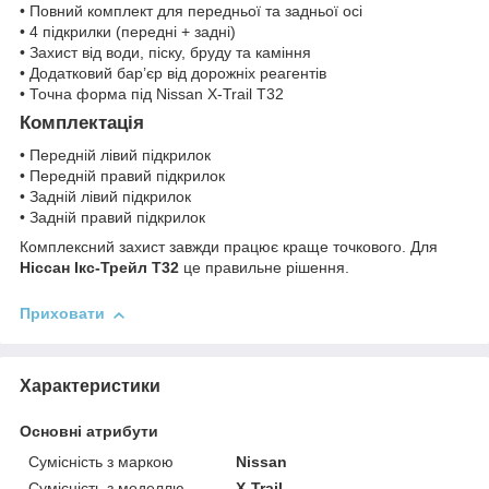
• Повний комплект для передньої та задньої осі
• 4 підкрилки (передні + задні)
• Захист від води, піску, бруду та каміння
• Додатковий бар’єр від дорожніх реагентів
• Точна форма під Nissan X-Trail T32
Комплектація
• Передній лівий підкрилок
• Передній правий підкрилок
• Задній лівий підкрилок
• Задній правий підкрилок
Комплексний захист завжди працює краще точкового. Для
Ніссан Ікс-Трейл Т32
це правильне рішення.
Приховати
Характеристики
Основні атрибути
Сумісність з маркою
Nissan
Сумісність з моделлю
X-Trail