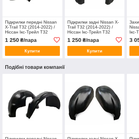
Підкрилки передні Nissan
Підкрилки задні Nissan X-
Захи
X-Trail T32 (2014-2022) /
Trail T32 (2014-2022) /
Niss
Ніссан Ікс-Трейл Т32
Ніссан Ікс-Трейл Т32
Ікс-
2021
1 250
1 250
3 0
₴/пара
₴/пара
мм,
Купити
Купити
Подібні товари компанії
Підкрилки передні Nissan
Підкрилки задні Nissan X-
Підк