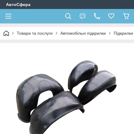
АвтоСфера
Товари та послуги
Автомобільні підкрилки
Підкрилки