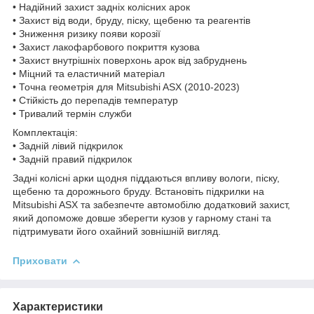
• Надійний захист задніх колісних арок
• Захист від води, бруду, піску, щебеню та реагентів
• Зниження ризику появи корозії
• Захист лакофарбового покриття кузова
• Захист внутрішніх поверхонь арок від забруднень
• Міцний та еластичний матеріал
• Точна геометрія для Mitsubishi ASX (2010-2023)
• Стійкість до перепадів температур
• Тривалий термін служби
Комплектація:
• Задній лівий підкрилок
• Задній правий підкрилок
Задні колісні арки щодня піддаються впливу вологи, піску,
щебеню та дорожнього бруду. Встановіть підкрилки на
Mitsubishi ASX та забезпечте автомобілю додатковий захист,
який допоможе довше зберегти кузов у гарному стані та
підтримувати його охайний зовнішній вигляд.
Приховати
Характеристики