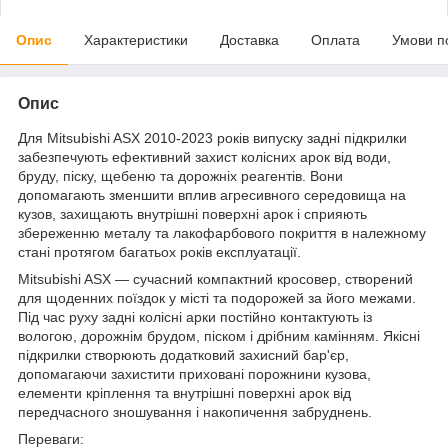
Опис
Характеристики
Доставка
Оплата
Умови п
Опис
Для Mitsubishi ASX 2010-2023 років випуску задні підкрилки
забезпечують ефективний захист колісних арок від води,
бруду, піску, щебеню та дорожніх реагентів. Вони
допомагають зменшити вплив агресивного середовища на
кузов, захищають внутрішні поверхні арок і сприяють
збереженню металу та лакофарбового покриття в належному
стані протягом багатьох років експлуатації.
Mitsubishi ASX — сучасний компактний кросовер, створений
для щоденних поїздок у місті та подорожей за його межами.
Під час руху задні колісні арки постійно контактують із
вологою, дорожнім брудом, піском і дрібним камінням. Якісні
підкрилки створюють додатковий захисний бар'єр,
допомагаючи захистити приховані порожнини кузова,
елементи кріплення та внутрішні поверхні арок від
передчасного зношування і накопичення забруднень.
Переваги: