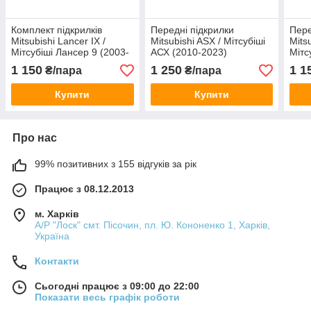
Комплект підкрилків
Передні підкрилки
Пере
Mitsubishi Lancer IX /
Mitsubishi ASX / Мітсубіші
Mits
Мітсубіші Лансер 9 (2003-
АСХ (2010-2023)
Мітс
2009)
2007
1 150
1 250
1 1
₴/пара
₴/пара
Купити
Купити
Про нас
99% позитивних з 155 відгуків за рік
Працює з 08.12.2013
м. Харків
А/Р "Лоск" смт. Пісочин, пл. Ю. Кононенко 1, Харків,
Україна
Контакти
Сьогодні працює з 09:00 до 22:00
Показати весь графік роботи