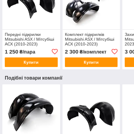
Передні підкрилки
Комплект підкрилків
Захи
Mitsubishi ASX / Мітсубіші
Mitsubishi ASX / Мітсубіші
Mits
АСХ (2010-2023)
АСХ (2010-2023)
2023
252/
1 250
2 300
3 0
₴/пара
₴/комплект
Купити
Купити
Подібні товари компанії