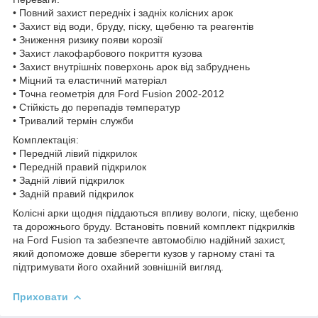
• Повний захист передніх і задніх колісних арок
• Захист від води, бруду, піску, щебеню та реагентів
• Зниження ризику появи корозії
• Захист лакофарбового покриття кузова
• Захист внутрішніх поверхонь арок від забруднень
• Міцний та еластичний матеріал
• Точна геометрія для Ford Fusion 2002-2012
• Стійкість до перепадів температур
• Тривалий термін служби
Комплектація:
• Передній лівий підкрилок
• Передній правий підкрилок
• Задній лівий підкрилок
• Задній правий підкрилок
Колісні арки щодня піддаються впливу вологи, піску, щебеню
та дорожнього бруду. Встановіть повний комплект підкрилків
на Ford Fusion та забезпечте автомобілю надійний захист,
який допоможе довше зберегти кузов у гарному стані та
підтримувати його охайний зовнішній вигляд.
Приховати