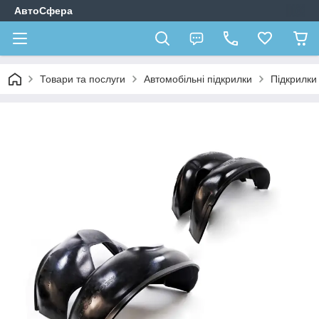
АвтоСфера
Товари та послуги
Автомобільні підкрилки
Підкрилк