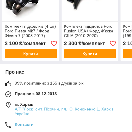
Комплект підкрилків (4 шт)
Комплект підкрилків Ford
Комп
Ford Fiesta Mk7 / Форд
Fusion USA / Форд Ф'южн
Ford
Фієста 7 (2008-2017)
США (2010-2020)
(199
2 100
2 300
2 1
₴/комплект
₴/комплект
Купити
Купити
Про нас
99% позитивних з 155 відгуків за рік
Працює з 08.12.2013
м. Харків
А/Р "Лоск" смт. Пісочин, пл. Ю. Кононенко 1, Харків,
Україна
Контакти