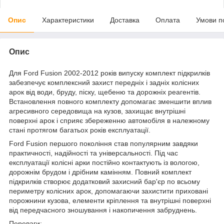
Опис
Характеристики
Доставка
Оплата
Умови п
Опис
Для Ford Fusion 2002-2012 років випуску комплект підкрилків
забезпечує комплексний захист передніх і задніх колісних
арок від води, бруду, піску, щебеню та дорожніх реагентів.
Встановлення повного комплекту допомагає зменшити вплив
агресивного середовища на кузов, захищає внутрішні
поверхні арок і сприяє збереженню автомобіля в належному
стані протягом багатьох років експлуатації.
Ford Fusion першого покоління став популярним завдяки
практичності, надійності та універсальності. Під час
експлуатації колісні арки постійно контактують із вологою,
дорожнім брудом і дрібним камінням. Повний комплект
підкрилків створює додатковий захисний бар'єр по всьому
периметру колісних арок, допомагаючи захистити приховані
порожнини кузова, елементи кріплення та внутрішні поверхні
від передчасного зношування і накопичення забруднень.
Переваги: