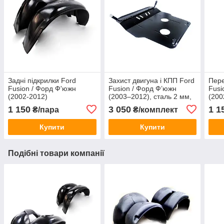
Задні підкрилки Ford
Захист двигуна і КПП Ford
Пере
Fusion / Форд Ф'южн
Fusion / Форд Ф’южн
Fusi
(2002-2012)
(2003–2012), сталь 2 мм,
(200
арт. 144/2, вага 12 кг
1 150
3 050
1 1
₴/пара
₴/комплект
Купити
Купити
Подібні товари компанії