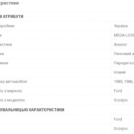
еристики
І АТРИБУТИ
виробник
Україна
к
MEGA LOC
частини
Аналог
іки
Легковий 
ення
Передні к
Новий
ску автомобіля
1985, 1986,
сть з маркою
Ford
сть з моделлю
Scorpio
УВАЛЬНИЦЬКІ ХАРАКТЕРИСТИКИ
Ford
Scorpio