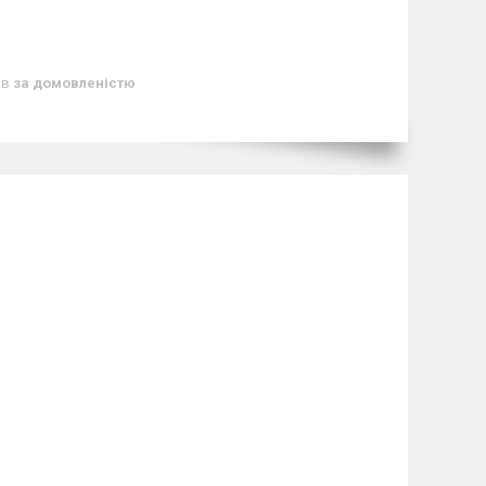
ів
за домовленістю