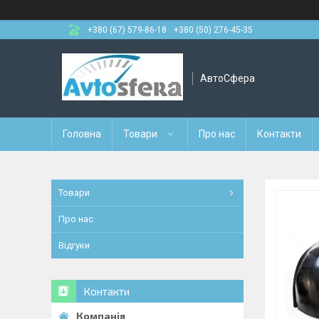
+380 (67) 579-86-18
+380 (50) 276-45-35
АвтоСфера
Головна
Товари
Про нас
Контакти
Товари
Про нас
Відгуки
Контакти