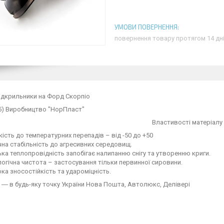
повернення товару протягом 14 дн
ідкрильники на Форд Скорпіо
5)
Виробництво "НорПласт"
Властивості матеріалу
кість до температурних перепадів – від -50 до +50
чна стабільність до агресивних середовищ.
ка теплопровідність запобігає налипанню снігу та утворенню криги.
огічна чистота – застосування тільки первинної сировини.
ка зносостійкість та удароміцність.
― в будь-яку точку України Нова Пошта, Автолюкс, Делівері