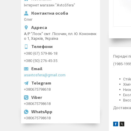
Інтернет магазин "AvtoSfera"
Олег
А/Р "Лоск" смт. Пісочин, пл. Ю. Кононенк
о 1, Харків, Україна
+380 (67) 579-86-18
Передні п
+380 (50) 276-45-35
(1985-199
asavtosfera@gmail.com
Стій
Хімі
+380675798618
Низь
Екол
Висо
+380675798618
Доставка 
+380675798618