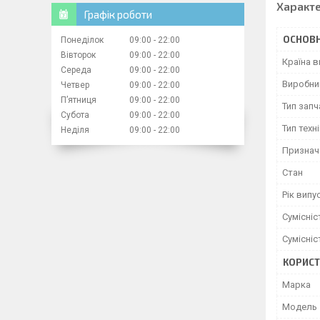
Характ
Графік роботи
ОСНОВН
Понеділок
09:00
22:00
Вівторок
09:00
22:00
Країна 
Середа
09:00
22:00
Виробни
Четвер
09:00
22:00
Пʼятниця
09:00
22:00
Тип зап
Субота
09:00
22:00
Тип техн
Неділя
09:00
22:00
Признач
Стан
Рік випу
Сумісні
Сумісні
КОРИСТ
Марка
Модель