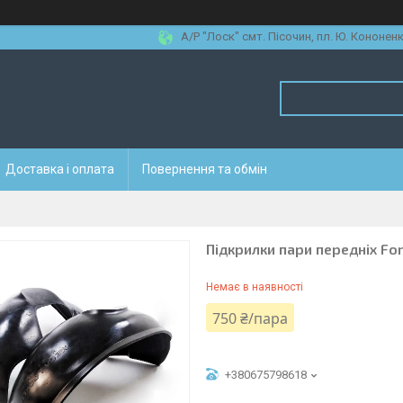
А/Р "Лоск" смт. Пісочин, пл. Ю. Кононенк
Доставка і оплата
Повернення та обмін
Підкрилки пари передніх For
Немає в наявності
750 ₴/пара
+380675798618