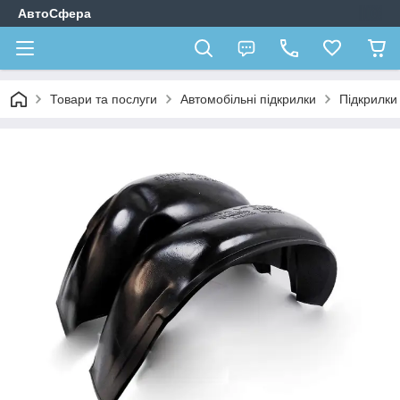
АвтоСфера
Товари та послуги
Автомобільні підкрилки
Підкрилк