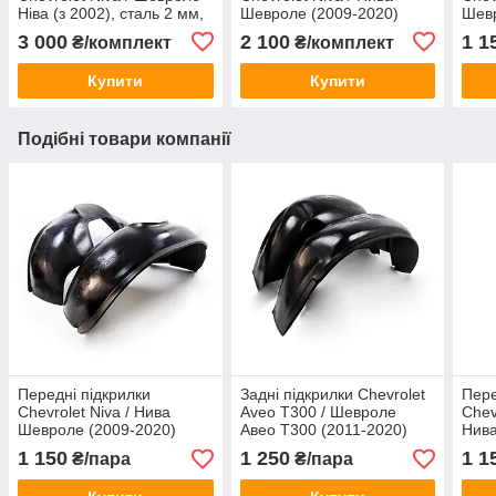
Ніва (з 2002), сталь 2 мм,
Шевроле (2009-2020)
Шевр
ЩИТ 088
3 000
2 100
1 1
₴/комплект
₴/комплект
Купити
Купити
Подібні товари компанії
Передні підкрилки
Задні підкрилки Chevrolet
Пере
Chevrolet Niva / Нива
Aveo T300 / Шевроле
Chev
Шевроле (2009-2020)
Авео Т300 (2011-2020)
Нива
1 150
1 250
1 1
₴/пара
₴/пара