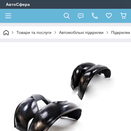
АвтоСфера
Товари та послуги
Автомобільні підкрилки
Підкрилк