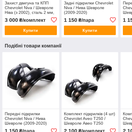
Захист двигуна та КПП
Задні підкрилки Chevrolet
Пере
Chevrolet Niva / Шевроле
Niva / Нива Шевроле
Chev
Ніва (з 2002), сталь 2 мм,
(2009-2020)
Шевр
ЩИТ 088
3 000
1 150
1 1
₴/комплект
₴/пара
Купити
Купити
Подібні товари компанії
Передні підкрилки
Комплект підкрилків (4 шт)
Комп
Chevrolet Niva / Нива
Chevrolet Aveo T250 /
Chevr
Шевроле (2009-2020)
Шевроле Авео Т250
Шевр
(2006-2011)
2013
1 150
2 100
2 1
₴/пара
₴/комплект