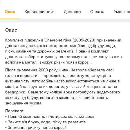
Опис
Характеристики
Доставка
Оплата
Умови п
Опис
Комплект підкрилків Chevrolet Niva (2009-2020) призначений
для захисту всіх колісних арок автомобіля від бруду, води,
піску, каміння та дорожніх реагентів. Повний комплект
допомагає зберегти кузов у належному стані, зменшує вплив
вологи на метал і знижує ризик появи корозії.
Після оновлення 2009 року Нива Шевроле зберегла свої
головні переваги — прохідність, простоту конструкції та
витривалість. Автомобіль часто використовується не лише в
місті, а й на ґрунтових дорогах, у сільській місцевості та на
бездоріжжі. Саме тому колісні арки потребують додаткового
захисту від бруду, вологи та каміння, які прискорюють
зношування кузова.
Переваги:
• Повний комплект для чотирьох колісних арок
• Захист від бруду, води, піску та реагентів
• Зниження ризику появи корозії