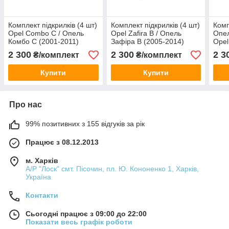
Комплект підкрилків (4 шт)
Комплект підкрилків (4 шт)
Комп
Opel Combo C / Опель
Opel Zafira B / Опель
Опел
Комбо C (2001-2011)
Зафіра B (2005-2014)
Ope
2 300
2 300
2 3
₴/комплект
₴/комплект
Купити
Купити
Про нас
99% позитивних з 155 відгуків за рік
Працює з 08.12.2013
м. Харків
А/Р "Лоск" смт. Пісочин, пл. Ю. Кононенко 1, Харків,
Україна
Контакти
Сьогодні працює з 09:00 до 22:00
Показати весь графік роботи