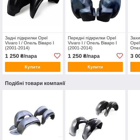
Задні підкрилки Opel
Передні підкрилки Opel
Захи
Vivaro I / Опель Віваро I
Vivaro I / Опель Віваро I
Opel
(2001-2014)
(2001-2014)
Опе
1 250
1 250
3 0
₴/пара
₴/пара
Купити
Купити
Подібні товари компанії