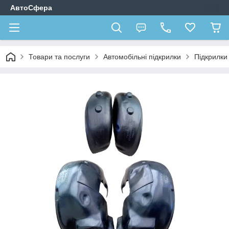
АвтоСфера
Товари та послуги
Автомобільні підкрилки
Підкрилк