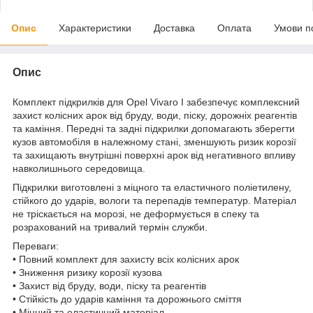
Опис
Характеристики
Доставка
Оплата
Умови п
Опис
Комплект підкрилків для Opel Vivaro I забезпечує комплексний
захист колісних арок від бруду, води, піску, дорожніх реагентів
та каміння. Передні та задні підкрилки допомагають зберегти
кузов автомобіля в належному стані, зменшують ризик корозії
та захищають внутрішні поверхні арок від негативного впливу
навколишнього середовища.
Підкрилки виготовлені з міцного та еластичного поліетилену,
стійкого до ударів, вологи та перепадів температур. Матеріал
не тріскається на морозі, не деформується в спеку та
розрахований на тривалий термін служби.
Переваги:
• Повний комплект для захисту всіх колісних арок
• Зниження ризику корозії кузова
• Захист від бруду, води, піску та реагентів
• Стійкість до ударів каміння та дорожнього сміття
• Міцний та еластичний матеріал