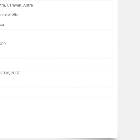
tra, Caravan, Astre
автомобіль
са
KER
1
 2006, 2007
1