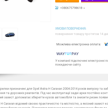
+380675798618
повернення товару протягом 14 дн
У компанії підключені електронні п
покидаючи сайту.
крилки призначені для Opel Astra H Caravan 2004-2014 років випуску та за
міння та дорожніх реагентів. Під час експлуатації задні арки постійно к
й захист допомагає зберегти кузов автомобіля та знизити ризик появи 
a H Caravan відомий своєю практичністю та місткістю, а якісний захист
тягом багатьох років. Підкрилки перешкоджають накопиченню бруду та