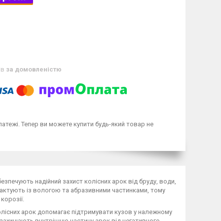
ів
за домовленістю
латежі. Тепер ви можете купити будь-який товар не
безпечують надійний захист колісних арок від бруду, води,
онтактують із вологою та абразивними частинками, тому
корозії.
 колісних арок допомагає підтримувати кузов у належному
 захищають внутрішню частину арок від негативного