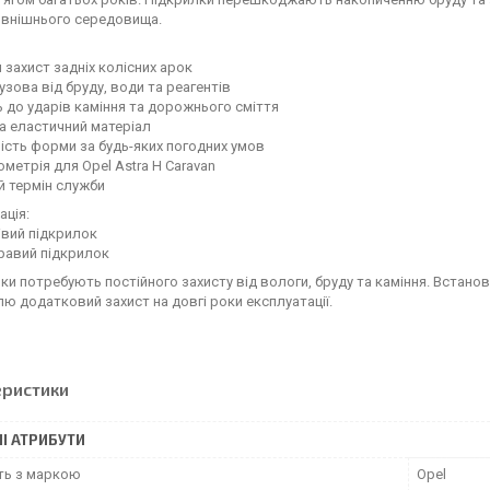
овнішнього середовища.
й захист задніх колісних арок
кузова від бруду, води та реагентів
ть до ударів каміння та дорожнього сміття
та еластичний матеріал
ність форми за будь-яких погодних умов
еометрія для Opel Astra H Caravan
й термін служби
ція:
лівий підкрилок
правий підкрилок
рки потребують постійного захисту від вологи, бруду та каміння. Встанові
ю додатковий захист на довгі роки експлуатації.
еристики
І АТРИБУТИ
сть з маркою
Opel