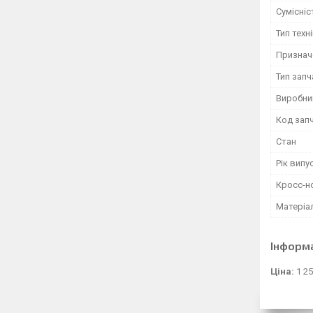
Сумісні
Тип техн
Признач
Тип зап
Виробни
Код зап
Стан
Рік випу
Кросс-н
Матеріа
Інформ
Ціна:
1 25