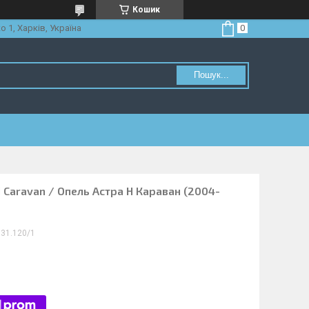
Кошик
о 1, Харків, Україна
Пошук...
H Caravan / Опель Астра H Караван (2004-
31.120/1