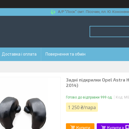
А/Р "Лоск" смт. Пісочин, пл. Ю. Кононенк
Доставка і оплата
Повернення та обмін
Задні підкрилки Opel Astra 
2014)
Готово до відправки 999 од.
Код:
MG
1 250 ₴/пара
Купити
Купити з