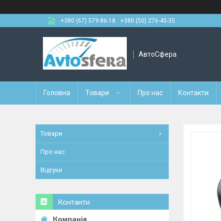
+380 (67) 579-86-18
+380 (50) 276-45-35
АвтоСфера
Головна
Товари
Про нас
Контакти
Товари
Про нас
Відгуки
Контакти