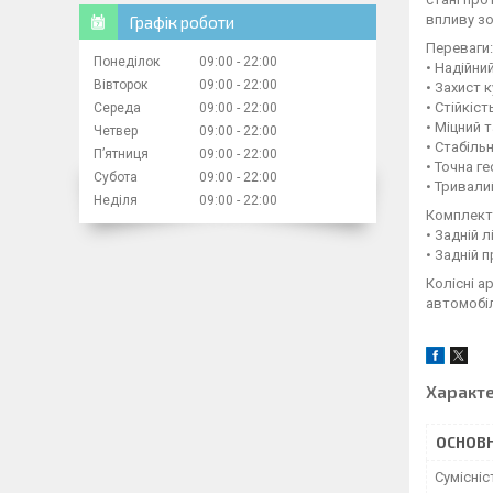
впливу з
Графік роботи
Переваги:
Понеділок
09:00
22:00
• Надійни
Вівторок
09:00
22:00
• Захист 
• Стійкіс
Середа
09:00
22:00
• Міцний 
Четвер
09:00
22:00
• Стабіль
Пʼятниця
09:00
22:00
• Точна г
Субота
09:00
22:00
• Тривали
Неділя
09:00
22:00
Комплекта
• Задній 
• Задній 
Колісні а
автомобіл
Характ
ОСНОВН
Сумісні