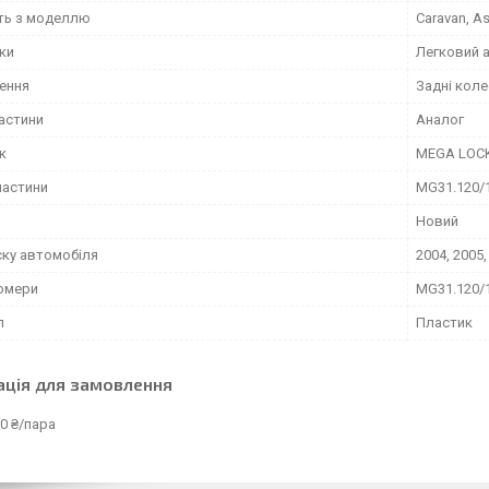
сть з моделлю
Caravan, As
іки
Легковий 
ення
Задні коле
частини
Аналог
к
MEGA LOC
частини
MG31.120/
Новий
ску автомобіля
2004, 2005,
омери
MG31.120/
л
Пластик
ація для замовлення
0 ₴/пара