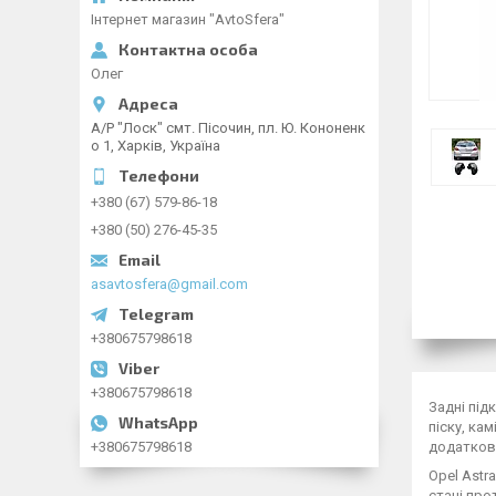
Інтернет магазин "AvtoSfera"
Олег
А/Р "Лоск" смт. Пісочин, пл. Ю. Кононенк
о 1, Харків, Україна
+380 (67) 579-86-18
+380 (50) 276-45-35
asavtosfera@gmail.com
+380675798618
+380675798618
Задні під
піску, ка
додаткови
+380675798618
Opel Astr
стані про