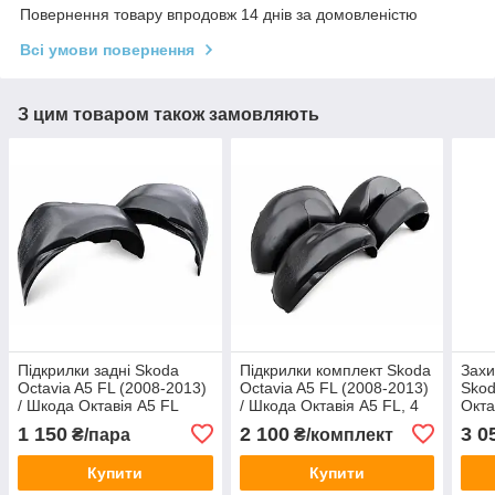
Повернення товару впродовж 14 днів за домовленістю
Всі умови повернення
З цим товаром також замовляють
Підкрилки задні Skoda
Підкрилки комплект Skoda
Захи
Octavia A5 FL (2008-2013)
Octavia A5 FL (2008-2013)
Skod
/ Шкода Октавія А5 FL
/ Шкода Октавія А5 FL, 4
Окта
шт
бенз
1 150
2 100
3 0
₴/пара
₴/комплект
Купити
Купити