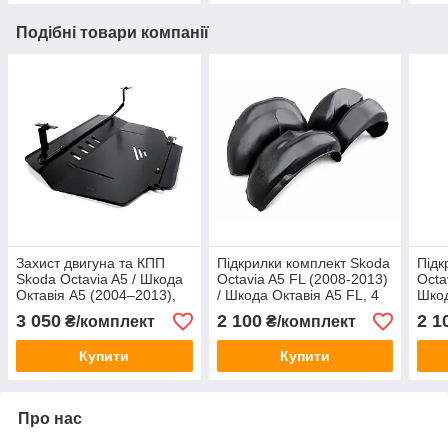
Подібні товари компанії
Захист двигуна та КПП
Підкрилки комплект Skoda
Підк
Skoda Octavia A5 / Шкода
Octavia A5 FL (2008-2013)
Octa
Октавія A5 (2004–2013),
/ Шкода Октавія А5 FL, 4
Шкод
бензин, сталь 2 мм
шт
3 050
2 100
2 1
₴/комплект
₴/комплект
Купити
Купити
Про нас