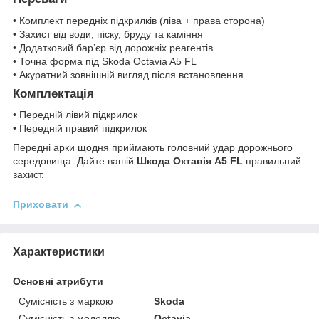
• Комплект передніх підкрилків (ліва + права сторона)
• Захист від води, піску, бруду та каміння
• Додатковий бар’єр від дорожніх реагентів
• Точна форма під Skoda Octavia A5 FL
• Акуратний зовнішній вигляд після встановлення
Комплектація
• Передній лівий підкрилок
• Передній правий підкрилок
Передні арки щодня приймають головний удар дорожнього
середовища. Дайте вашій
Шкода Октавія A5 FL
правильний
захист.
Приховати
Характеристики
Основні атрибути
Сумісність з маркою
Skoda
Сумісність з моделлю
Octavia