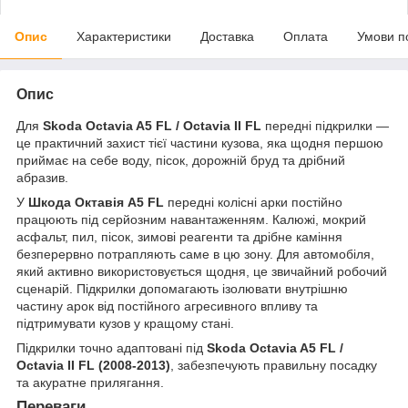
Опис
Характеристики
Доставка
Оплата
Умови п
Опис
Для
Skoda Octavia A5 FL / Octavia II FL
передні підкрилки —
це практичний захист тієї частини кузова, яка щодня першою
приймає на себе воду, пісок, дорожній бруд та дрібний
абразив.
У
Шкода Октавія A5 FL
передні колісні арки постійно
працюють під серйозним навантаженням. Калюжі, мокрий
асфальт, пил, пісок, зимові реагенти та дрібне каміння
безперервно потрапляють саме в цю зону. Для автомобіля,
який активно використовується щодня, це звичайний робочий
сценарій. Підкрилки допомагають ізолювати внутрішню
частину арок від постійного агресивного впливу та
підтримувати кузов у кращому стані.
Підкрилки точно адаптовані під
Skoda Octavia A5 FL /
Octavia II FL (2008-2013)
, забезпечують правильну посадку
та акуратне прилягання.
Переваги