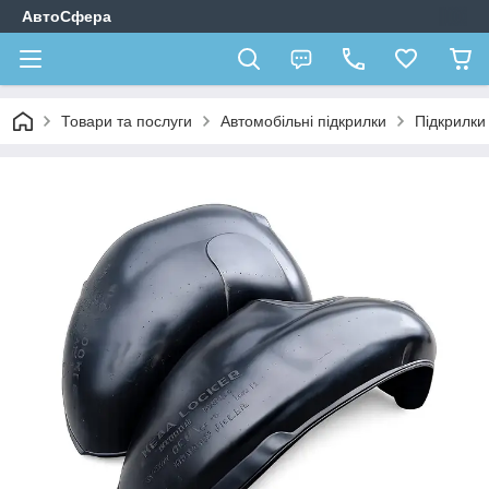
АвтоСфера
Товари та послуги
Автомобільні підкрилки
Підкрилк