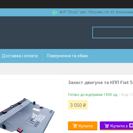
А/Р "Лоск" смт. Пісочин, пл. Ю. Кононенк
Доставка і оплата
Повернення та обмін
Захист двигуна та КПП Fiat 
Готово до відправки 1000 од.
Код:
1
3 050 ₴
Купити
Купити з