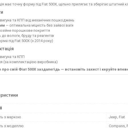
ія має точну форму під Fiat 500X, щільно прилягає та зберігає штатний к
ги
двигуна та КПП від механічних пошкоджень
 мм
— оптимальна міцність без зайвої ваги
розійне порошкове покриття
ь до вологи, бруду та реагентів
рма під Fiat 500X (з 2014 року)
ктація
двигуна та КПП
ня (за комплектацією виробника)
 про свій Фіат 500Х заздалегідь — встановіть захист і керуйте впев
еристики
І
сть з маркою
Jeep, Fiat
сть з моделлю
Compass, 