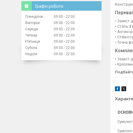
Конструкц
Графік роботи
Перева
Понеділок
09:00
22:00
• Захист 
Вівторок
09:00
22:00
• Сталь
2
Середа
09:00
22:00
• Антико
Четвер
09:00
22:00
• Стійкіст
Пʼятниця
09:00
22:00
• Точна фо
Субота
09:00
22:00
Компле
Неділя
09:00
22:00
• Захист 
• Кріплен
Подбайте
Характ
ОСНОВН
Сумісні
Сумісні