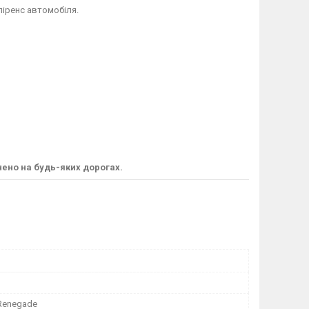
ліренс автомобіля.
нено на будь-яких дорогах.
Renegade