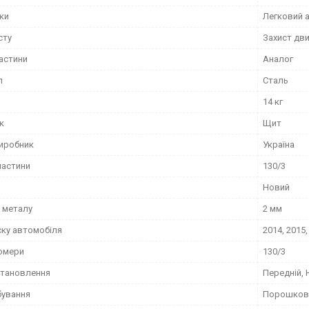
іки
Легковий 
сту
Захист дви
частини
Аналог
л
Сталь
14 кг
к
Щит
виробник
Україна
частини
130/3
Новий
 металу
2 мм
ску автомобіля
2014, 2015,
омери
130/3
становлення
Передній, 
бування
Порошков