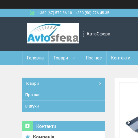
+380 (67) 579-86-18
+380 (50) 276-45-35
АвтоСфера
Головна
Товари
Про нас
Контакти
Товари
Про нас
Відгуки
Контакти