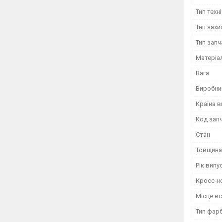
Тип техн
Тип захи
Тип зап
Матеріа
Вага
Виробни
Країна 
Код зап
Стан
Товщина
Рік випу
Кросс-н
Місце в
Тип фар