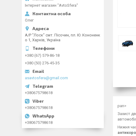
Інтернет магазин "AvtoSfera"
Олег
А/Р "Лоск" смт. Пісочин, пл. Ю. Кононенк
о 1, Харків, Україна
+380 (67) 579-86-18
+380 (50) 276-45-35
asavtosfera@gmail.com
+380675798618
pan>
+380675798618
Захист дв
автомобіл
+380675798618
Нижня час
антикоро