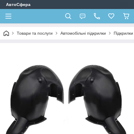
АвтоСфера
Товари та послуги
Автомобільні підкрилки
Підкрилк