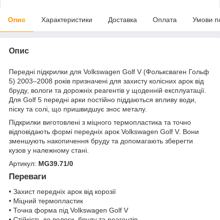
Опис
Характеристики
Доставка
Оплата
Умови п
Опис
Передні підкрилки для Volkswagen Golf V (Фольксваген Гольф
5) 2003–2008 років призначені для захисту колісних арок від
бруду, вологи та дорожніх реагентів у щоденній експлуатації.
Для Golf 5 передні арки постійно піддаються впливу води,
піску та солі, що пришвидшує знос металу.
Підкрилки виготовлені з міцного термопластика та точно
відповідають формі передніх арок Volkswagen Golf V. Вони
зменшують накопичення бруду та допомагають зберегти
кузов у належному стані.
Артикул:
MG39.71/0
Переваги
• Захист передніх арок від корозії
• Міцний термопластик
• Точна форма під Volkswagen Golf V
• Стійкість до вологи, бруду та реагентів