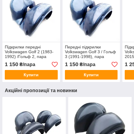
Підкрилки передні
Передні підкрилки
Підк
Volkswagen Golf 2 (1983-
Volkswagen Golf 3 / Гольф
Volk
1992) /Гольф 2, пара
3 (1991-1998), пара
2015
пар
1 150
1 150
1 2
₴/пара
₴/пара
Купити
Купити
Акційні пропозиції та новинки