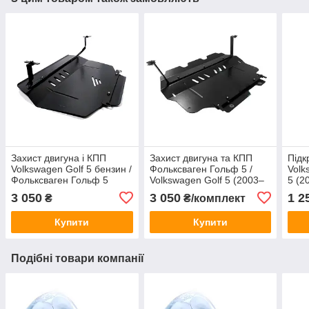
Захист двигуна і КПП
Захист двигуна та КПП
Підк
Volkswagen Golf 5 бензин /
Фольксваген Гольф 5 /
Volk
Фольксваген Гольф 5
Volkswagen Golf 5 (2003–
5 (2
(2003–2008), арт. 395/12,
2009), сталь 2 мм, ЩИТ,
3 050
3 050
1 2
₴
₴/комплект
сталь 2 мм
арт. 009/12
Купити
Купити
Подібні товари компанії