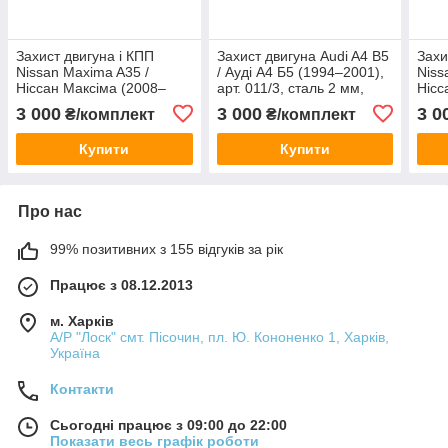
Захист двигуна і КПП
Захист двигуна Audi A4 B5
Захи
Nissan Maxima A35 /
/ Ауді А4 Б5 (1994–2001),
Niss
Ніссан Максіма (2008–
арт. 011/3, сталь 2 мм,
Нісс
2015), арт. 195/7, сталь 2
ЩИТ
(200
3 000
3 000
3 0
₴/комплект
₴/комплект
мм, ЩИТ
стал
Купити
Купити
Про нас
99% позитивних з 155 відгуків за рік
Працює з 08.12.2013
м. Харків
А/Р "Лоск" смт. Пісочин, пл. Ю. Кононенко 1, Харків,
Україна
Контакти
Сьогодні працює з 09:00 до 22:00
Показати весь графік роботи