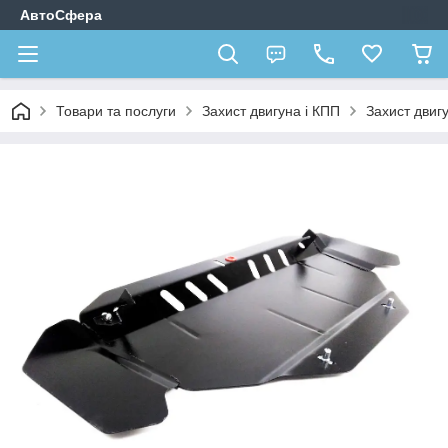
АвтоСфера
Товари та послуги
Захист двигуна і КПП
Захист двиг