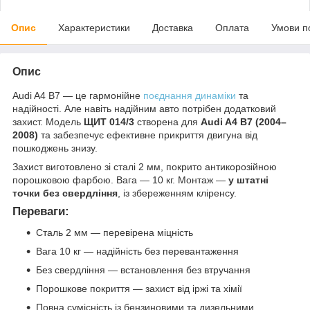
Опис
Характеристики
Доставка
Оплата
Умови п
Опис
Audi A4 B7 — це гармонійне
поєднання динаміки
та
надійності. Але навіть надійним авто потрібен додатковий
захист. Модель
ЩИТ 014/3
створена для
Audi A4 B7 (2004–
2008)
та забезпечує ефективне прикриття двигуна від
пошкоджень знизу.
Захист виготовлено зі сталі 2 мм, покрито антикорозійною
порошковою фарбою. Вага — 10 кг. Монтаж —
у штатні
точки без свердління
, із збереженням кліренсу.
Переваги:
Сталь 2 мм — перевірена міцність
Вага 10 кг — надійність без перевантаження
Без свердління — встановлення без втручання
Порошкове покриття — захист від іржі та хімії
Повна сумісність із бензиновими та дизельними