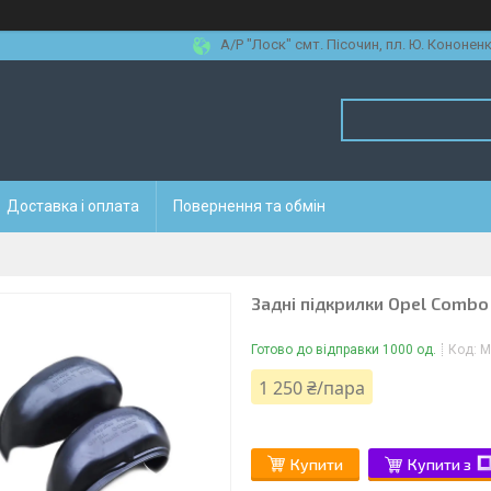
А/Р "Лоск" смт. Пісочин, пл. Ю. Кононенк
Доставка і оплата
Повернення та обмін
Задні підкрилки Opel Combo
Готово до відправки 1000 од.
Код:
M
1 250 ₴/пара
Купити
Купити з