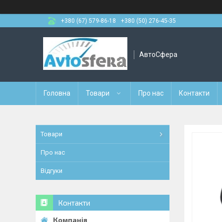
+380 (67) 579-86-18
+380 (50) 276-45-35
АвтоСфера
Головна
Товари
Про нас
Контакти
Товари
Про нас
Відгуки
Контакти