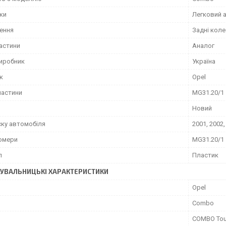
іки
Легковий 
ення
Задні коле
частини
Аналог
виробник
Україна
к
Opel
частини
MG31.20/1
Новий
ску автомобіля
2001, 2002,
омери
MG31.20/1
л
Пластик
УВАЛЬНИЦЬКІ ХАРАКТЕРИСТИКИ
Opel
Combo
COMBO Tou