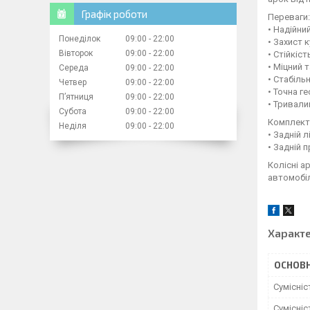
Графік роботи
Переваги:
• Надійни
Понеділок
09:00
22:00
• Захист 
Вівторок
09:00
22:00
• Стійкіс
• Міцний 
Середа
09:00
22:00
• Стабіль
Четвер
09:00
22:00
• Точна г
Пʼятниця
09:00
22:00
• Тривали
Субота
09:00
22:00
Комплекта
Неділя
09:00
22:00
• Задній 
• Задній 
Колісні а
автомобіл
Характ
ОСНОВН
Сумісні
Сумісні