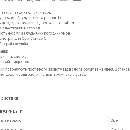
й захист задніх колісних арок
кузова від бруду, води та реагентів
ть до ударів каміння та дорожнього сміття
та еластичний матеріал
ність форми за будь-яких погодних умов
еометрія для Opel Combo C
й термін служби
ція:
лівий підкрилок
правий підкрилок
рки потребують постійного захисту від вологи, бруду та каміння. Встанов
ю додатковий захист на довгі роки експлуатації.
еристики
І АТРИБУТИ
сть з маркою
Opel
сть з моделлю
Combo