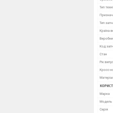
Тип техн
Признач
Тип зап
Країна 
Виробни
Код зап
Стан
Рік випу
Кросс-н
Матеріа
КОРИСТ
Марка
Модель
Серія