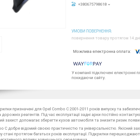
+380675798618
повернення товару протягом 14 дн
У компанії підключені електронні п
покидаючи сайту.
крилки призначені для Opel Combo C 2001-2011 років випуску та забезпечу
а дорожніх реагентів. Під час експлуатації задні арки постійно контакт
й захист допомагає зберегти кузов автомобіля та знизити ризик появи 
o C добре відомий своєю практичністю та універсальністю. Якісний зах
 стані протягом багатьох років експлуатації. Підкрилки перешкоджаю
негативного впливу зовнішнього середовища.