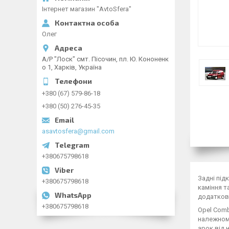
Інтернет магазин "AvtoSfera"
Олег
А/Р "Лоск" смт. Пісочин, пл. Ю. Кононенк
о 1, Харків, Україна
+380 (67) 579-86-18
+380 (50) 276-45-35
asavtosfera@gmail.com
+380675798618
Задні під
+380675798618
каміння т
додаткови
+380675798618
Opel Comb
належному
арок від 