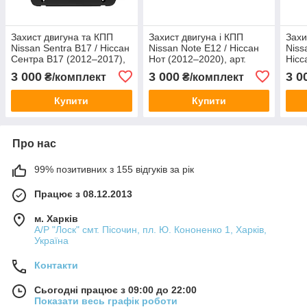
Захист двигуна та КПП
Захист двигуна і КПП
Захи
Nissan Sentra B17 / Ніссан
Nissan Note E12 / Ніссан
Niss
Сентра B17 (2012–2017),
Нот (2012–2020), арт.
Нісс
арт. 285/4, сталь 2 мм,
283/3, сталь 2 мм, ЩИТ
2015
3 000
3 000
3 0
₴/комплект
₴/комплект
ЩИТ
мм,
Купити
Купити
Про нас
99% позитивних з 155 відгуків за рік
Працює з 08.12.2013
м. Харків
А/Р "Лоск" смт. Пісочин, пл. Ю. Кононенко 1, Харків,
Україна
Контакти
Сьогодні працює з 09:00 до 22:00
Показати весь графік роботи