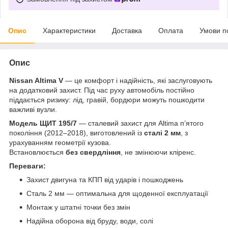
Опис
Характеристики
Доставка
Оплата
Умови п
Опис
Nissan Altima V
— це комфорт і надійність, які заслуговують
на додатковий захист. Під час руху автомобіль постійно
піддається ризику: лід, гравій, бордюри можуть пошкодити
важливі вузли.
Модель ЩИТ 195/7
— сталевий захист для Altima п’ятого
покоління (2012–2018), виготовлений із
сталі 2 мм
, з
урахуванням геометрії кузова.
Встановлюється
без свердління
, не змінюючи кліренс.
Переваги:
Захист двигуна та КПП від ударів і пошкоджень
Сталь 2 мм — оптимальна для щоденної експлуатації
Монтаж у штатні точки без змін
Надійна оборона від бруду, води, солі