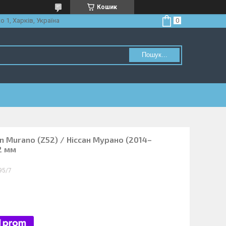
Кошик
о 1, Харків, Україна
Пошук...
an Murano (Z52) / Ніссан Мурано (2014–
2 мм
95/7