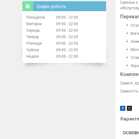
Сумісна з
Графік роботи
обслугову
Переваг
Понеділок
09:00
22:00
Вівторок
09:00
22:00
Стал
Середа
09:00
22:00
Вага
Четвер
09:00
22:00
Захи
Пʼятниця
09:00
22:00
Монт
Субота
09:00
22:00
Неділя
09:00
22:00
Сті
Укра
Комплек
Захист, к
Захистіть
Характ
ОСНОВН