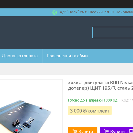
А/Р "Лоск" смт. Пісочин, пл. Ю. Кононенк
Доставка і оплата
Повернення та обмін
Захист двигуна та КПП Niss
дотепер) ЩИТ 195/7, сталь 
Готово до відправки 1000 од.
Код:
1
3 000 ₴/комплект
Купити
Купити з