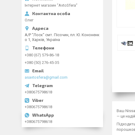
Інтернет магазин "AvtoSfera"
Олег
А/Р "Лоск" смт. Пісочин, пл. Ю. Кононенк
о 1, Харків, Україна
+380 (67) 579-86-18
+380 (50) 276-45-35
asavtosfera@gmail.com
+380675798618
+380675798618
Ваш Nissa
— це наді
+380675798618
Підходит
порошков