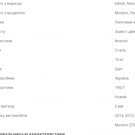
сть з маркою
Infiniti, Nis
сть з моделлю
Murano, Tea
іки
Легковий 
сту
Захист дви
частини
Аналог
л
Сталь
10 кг
к
Щит
виробник
Україна
частини
195/7
Новий
 металу
2 мм
ску автомобіля
2014, 2015,
Murano (Z5
УВАЛЬНИЦЬКІ ХАРАКТЕРИСТИКИ