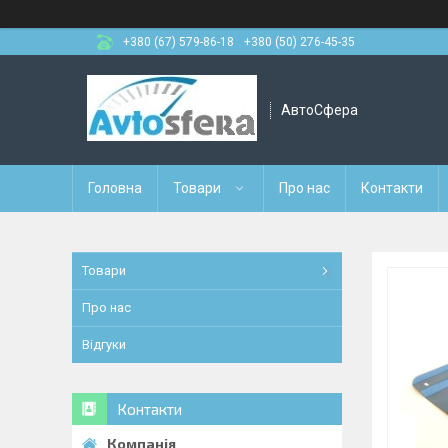
+380 (67) 579-86-18
+380 (50) 276-45-35
АвтоСфера
Головна
Товари
Про нас
Контакти
Товари
Про нас
Відгуки
Контакти