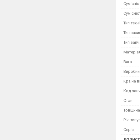
Сумісні
Сумісні
Тип техн
Тип захи
Тип зап
Матеріа
Вага
Виробни
Країна 
Код зап
Стан
Товщина
Рік випу
Серія
КОРИСТ