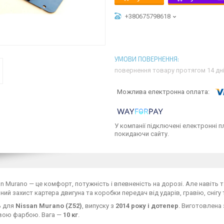
+380675798618
повернення товару протягом 14 дн
У компанії підключені електронні п
покидаючи сайту.
n Murano — це комфорт, потужність і впевненість на дорозі. Але навіть
йний захист картера двигуна та коробки передач від ударів, гравію, снігу 
ь для
Nissan Murano (Z52)
, випуску з
2014 року і дотепер
. Виготовлена
ою фарбою. Вага —
10 кг
.