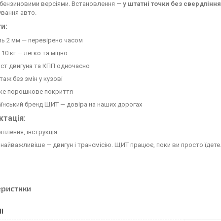
 бензиновими версіями. Встановлення —
у штатні точки без свердління
вання авто.
и:
ь 2 мм — перевірено часом
 10 кг — легко та міцно
ст двигуна та КПП одночасно
аж без змін у кузові
йке порошкове покриття
їнський бренд ЩИТ — довіра на наших дорогах
тація:
ріплення, інструкція
 найважливіше — двигун і трансмісію. ЩИТ працює, поки ви просто їдете
еристики
І