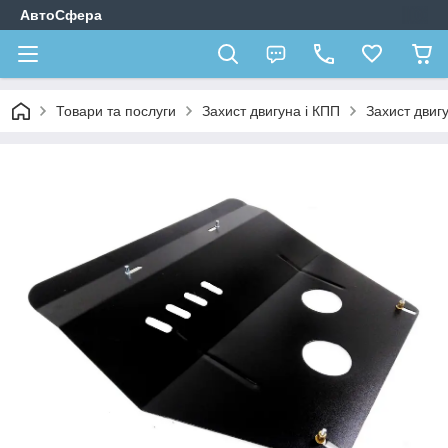
АвтоСфера
Товари та послуги
Захист двигуна і КПП
Захист двиг