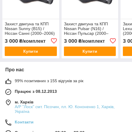
Захист двигуна та КПП
Захист двигуна та КПП
Захи
Nissan Sunny (B15) /
Nissan Pulsar (N16) /
Lexu
Ніссан Санні (2000–2006)
Ніссан Пульсар (2000–
(200
ЩИТ 273/5, сталь 2 мм
2005) ЩИТ 273/5, сталь 2
стал
3 000
3 000
3 0
₴/комплект
₴/комплект
мм
Купити
Купити
Про нас
99% позитивних з 155 відгуків за рік
Працює з 08.12.2013
м. Харків
А/Р "Лоск" смт. Пісочин, пл. Ю. Кононенко 1, Харків,
Україна
Контакти