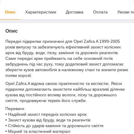
Опис
Характеристики
Доставка
Оплата
Умови п
Опис
Передні підкрилки призначені для Opel Zafira A 1999-2005
років випуску та забезпечують ефективний захист колісних
арок від бруду, води, піску, каміння та дорожніх реагентів.
Саме передні арки приймають на себе основний потік
забруднень під час руху, тому додатковий захист допомагає
зберегти кузов автомобіля в належному стані та знизити ризик
появи корозії.
Opel Zafira A відома своєю практичністю та місткістю. Якісні
підкрилки допомагають захистити найбільш вразливі ділянки
кузова від постійного впливу вологи, піску та дорожнього
сміття, продовжуючи термін його служби.
Переваги:
• Надійний захист передніх колісних арок
• Захист кузова від бруду, води та реагентів
• Стійкість до ударів каміння та дорожнього сміття
• Міцний та еластичний матеріал