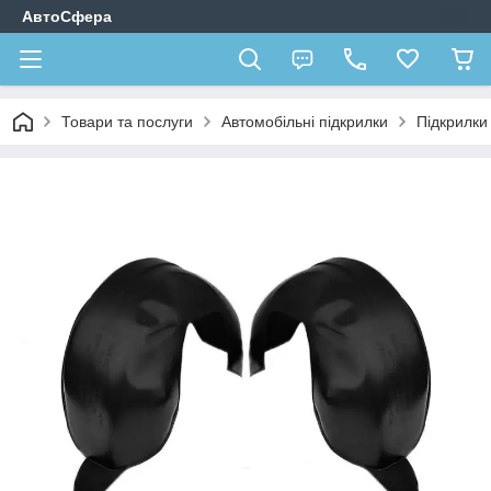
АвтоСфера
Товари та послуги
Автомобільні підкрилки
Підкрилк