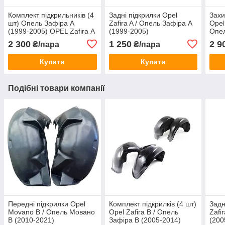
Комплект підкрильників (4
Задні підкрилки Opel
Захи
шт) Опель Зафіра А
Zafira A / Опель Зафіра A
Opel
(1999-2005) OPEL Zafira А
(1999-2005)
Опел
2 300
1 250
2 9
₴/пара
₴/пара
Купити
Купити
Подібні товари компанії
Передні підкрилки Opel
Комплект підкрилків (4 шт)
Задн
Movano B / Опель Мовано
Opel Zafira B / Опель
Zafi
B (2010-2021)
Зафіра B (2005-2014)
(200