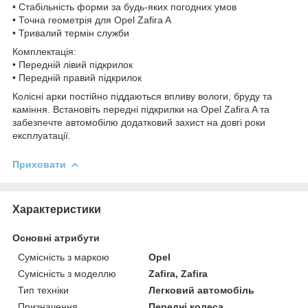
• Стабільність форми за будь-яких погодних умов
• Точна геометрія для Opel Zafira A
• Тривалий термін служби
Комплектація:
• Передній лівий підкрилок
• Передній правий підкрилок
Колісні арки постійно піддаються впливу вологи, бруду та
каміння. Встановіть передні підкрилки на Opel Zafira A та
забезпечте автомобілю додатковий захист на довгі роки
експлуатації.
Приховати
Характеристики
Основні атрибути
Сумісність з маркою
Opel
Сумісність з моделлю
Zafira, Zafira
Тип техніки
Легковий автомобіль
Призначення
Передні колеса