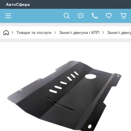
АвтоСфера
Товари та послуги
Захист двигуна і КПП
Захист двигу