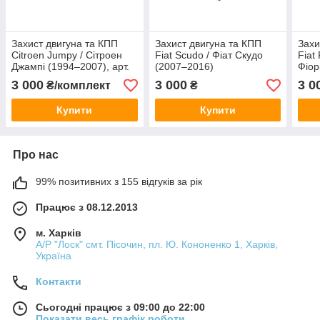
Захист двигуна та КПП
Захист двигуна та КПП
Захи
Citroen Jumpy / Сітроен
Fiat Scudo / Фіат Скудо
Fiat
Джампі (1994–2007), арт.
(2007–2016)
Фіор
106/3, сталь 2 мм, ЩИТ
(200
3 000
3 000
3 0
₴/комплект
₴
Купити
Купити
Про нас
99% позитивних з 155 відгуків за рік
Працює з 08.12.2013
м. Харків
А/Р "Лоск" смт. Пісочин, пл. Ю. Кононенко 1, Харків,
Україна
Контакти
Сьогодні працює з 09:00 до 22:00
Показати весь графік роботи