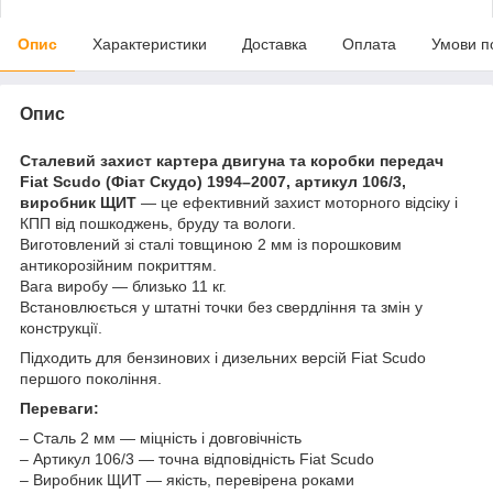
Опис
Характеристики
Доставка
Оплата
Умови п
Опис
Сталевий захист картера двигуна та коробки передач
Fiat Scudo (Фіат Скудо) 1994–2007, артикул 106/3,
виробник ЩИТ
— це ефективний захист моторного відсіку і
КПП від пошкоджень, бруду та вологи.
Виготовлений зі сталі товщиною 2 мм із порошковим
антикорозійним покриттям.
Вага виробу — близько 11 кг.
Встановлюється у штатні точки без свердління та змін у
конструкції.
Підходить для бензинових і дизельних версій Fiat Scudo
першого покоління.
Переваги:
– Сталь 2 мм — міцність і довговічність
– Артикул 106/3 — точна відповідність Fiat Scudo
– Виробник ЩИТ — якість, перевірена роками