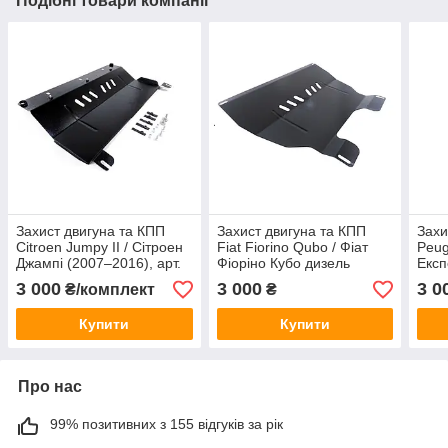
Подібні товари компанії
Захист двигуна та КПП
Захист двигуна та КПП
Захи
Citroen Jumpy II / Сітроен
Fiat Fiorino Qubo / Фіат
Peug
Джампі (2007–2016), арт.
Фіоріно Кубо дизель
Експ
107/4, сталь 2 мм, ЩИТ
(2007- н.ч)
арт.
3 000
3 000
3 0
₴/комплект
₴
ЩИ
Купити
Купити
Про нас
99% позитивних з 155 відгуків за рік