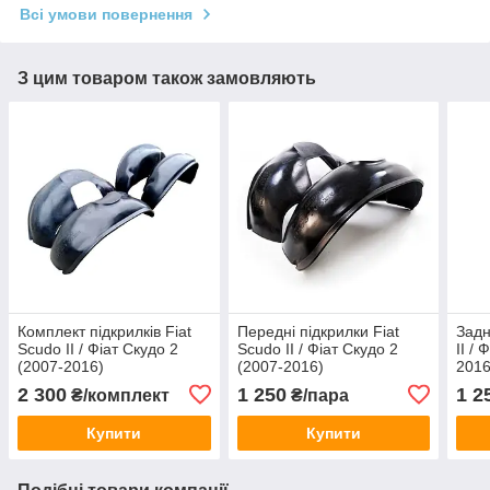
Всі умови повернення
З цим товаром також замовляють
Комплект підкрилків Fiat
Передні підкрилки Fiat
Задн
Scudo II / Фіат Скудо 2
Scudo II / Фіат Скудо 2
II /
(2007-2016)
(2007-2016)
2016
2 300
1 250
1 2
₴/комплект
₴/пара
Купити
Купити