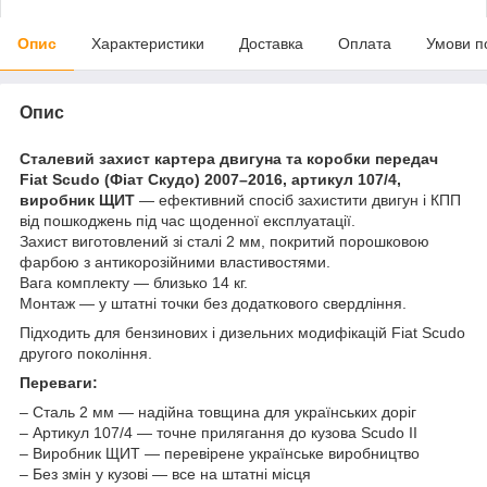
Опис
Характеристики
Доставка
Оплата
Умови п
Опис
Сталевий захист картера двигуна та коробки передач
Fiat Scudo (Фіат Скудо) 2007–2016, артикул 107/4,
виробник ЩИТ
— ефективний спосіб захистити двигун і КПП
від пошкоджень під час щоденної експлуатації.
Захист виготовлений зі сталі 2 мм, покритий порошковою
фарбою з антикорозійними властивостями.
Вага комплекту — близько 14 кг.
Монтаж — у штатні точки без додаткового свердління.
Підходить для бензинових і дизельних модифікацій Fiat Scudo
другого покоління.
Переваги:
– Сталь 2 мм — надійна товщина для українських доріг
– Артикул 107/4 — точне прилягання до кузова Scudo II
– Виробник ЩИТ — перевірене українське виробництво
– Без змін у кузові — все на штатні місця