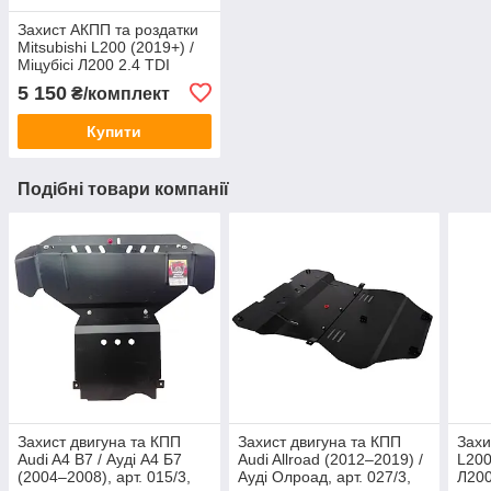
Захист АКПП та роздатки
Mitsubishi L200 (2019+) /
Міцубісі Л200 2.4 TDI
АКПП, арт. 261/19+, сталь
5 150
₴/комплект
2 мм
Купити
Подібні товари компанії
Захист двигуна та КПП
Захист двигуна та КПП
Захи
Audi A4 B7 / Ауді А4 Б7
Audi Allroad (2012–2019) /
L200
(2004–2008), арт. 015/3,
Ауді Олроад, арт. 027/3,
Л200