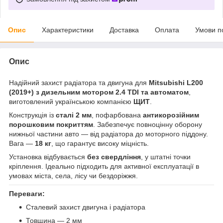
Опис
Характеристики
Доставка
Оплата
Умови п
Опис
Надійний захист радіатора та двигуна для
Mitsubishi L200
(2019+) з дизельним мотором 2.4 TDI та автоматом
,
виготовлений українською компанією
ЩИТ
.
Конструкція із
сталі 2 мм
, пофарбована
антикорозійним
порошковим покриттям
. Забезпечує повноцінну оборону
нижньої частини авто — від радіатора до моторного піддону.
Вага —
18 кг
, що гарантує високу міцність.
Установка відбувається
без свердління
, у штатні точки
кріплення. Ідеально підходить для активної експлуатації в
умовах міста, села, лісу чи бездоріжжя.
Переваги:
Сталевий захист двигуна і радіатора
Товщина — 2 мм