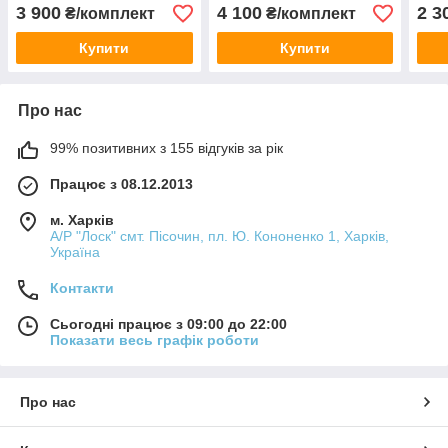
сталь 2 мм, ЩИТ
сталь 2 мм, ЩИТ
258/
3 900
4 100
2 3
₴/комплект
₴/комплект
Купити
Купити
Про нас
99% позитивних з 155 відгуків за рік
Працює з 08.12.2013
м. Харків
А/Р "Лоск" смт. Пісочин, пл. Ю. Кононенко 1, Харків,
Україна
Контакти
Сьогодні працює з 09:00 до 22:00
Показати весь графік роботи
Про нас