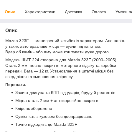
Опис
Характеристики
Доставка
Оплата
Умови п
Опис
Mazda 323F — маневрений хетчбек із характером. Але навіть
у таких авто вразливе місце — вузли під капотом.
Вдар об камінь або яму може коштувати дуже дорого.
Модель ЩИТ 224 створена для Mazda 323F (2000–2005).
Сталь 2 мм, повне покриття моторного відсіку та коробки
передач. Вага — 12 кг. Установлення в штатні місця без
свердління та зменшення кліренсу.
Переваги:
Захист двигуна та КПП від ударів, бруду й реагентів
Міцна сталь 2 мм + антикорозійне покриття
Кліренс збережено
Сумісність з кузовом без доопрацювань
Точно підходить до Mazda 323F