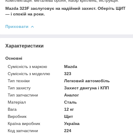
Комплектація: металева броня, набір кріплень, інструкція.
Mazda 323F заслуговує на надійний захист. Оберіть ЩИТ
— і спокій на роки.
Приховати
Характеристики
Основні
Сумісність з маркою
Mazda
Сумісність з моделлю
323
Тип техніки
Легковий автомобіль
Тип захисту
Захист двигуна і КПП
Тип запчастини
Аналог
Матеріал
Сталь
Вага
12 кг
Виробник
Щит
Країна виробник
Україна
Код запчастини
224