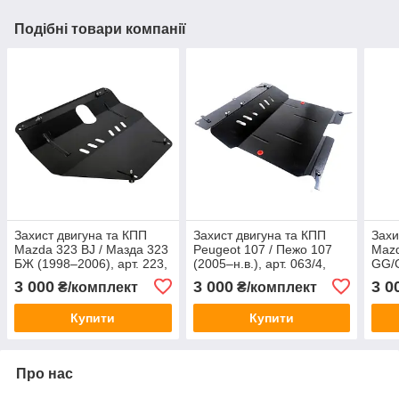
Подібні товари компанії
Захист двигуна та КПП
Захист двигуна та КПП
Захи
Mazda 323 BJ / Мазда 323
Peugeot 107 / Пежо 107
Mazd
БЖ (1998–2006), арт. 223,
(2005–н.в.), арт. 063/4,
GG/G
сталь 2 мм, ЩИТ
сталь 2 мм, ЩИТ
225,
3 000
3 000
3 0
₴/комплект
₴/комплект
Купити
Купити
Про нас