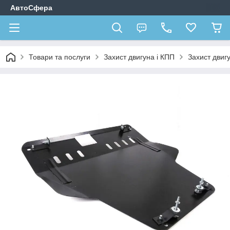
АвтоСфера
Товари та послуги
Захист двигуна і КПП
Захист двиг