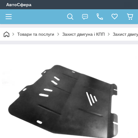
АвтоСфера
Товари та послуги
Захист двигуна і КПП
Захист двиг