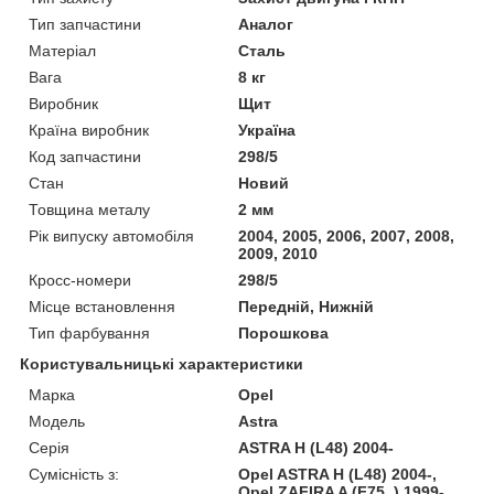
Тип запчастини
Аналог
Матеріал
Сталь
Вага
8 кг
Виробник
Щит
Країна виробник
Україна
Код запчастини
298/5
Стан
Новий
Товщина металу
2 мм
Рік випуску автомобіля
2004, 2005, 2006, 2007, 2008,
2009, 2010
Кросс-номери
298/5
Місце встановлення
Передній, Нижній
Тип фарбування
Порошкова
Користувальницькі характеристики
Марка
Opel
Модель
Astra
Серія
ASTRA H (L48) 2004-
Сумісність з:
Opel ASTRA H (L48) 2004-,
Opel ZAFIRA A (F75_) 1999-