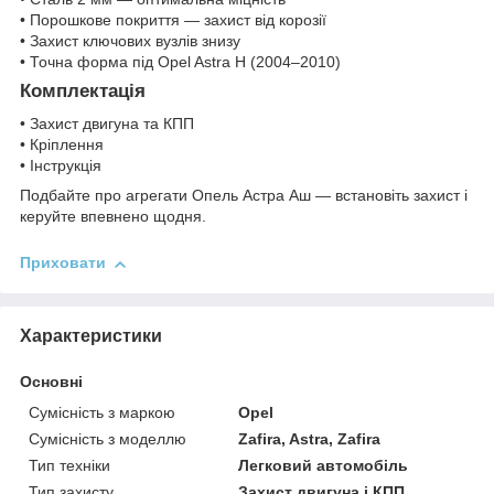
• Порошкове покриття — захист від корозії
• Захист ключових вузлів знизу
• Точна форма під Opel Astra H (2004–2010)
Комплектація
• Захист двигуна та КПП
• Кріплення
• Інструкція
Подбайте про агрегати Опель Астра Аш — встановіть захист і
керуйте впевнено щодня.
Приховати
Характеристики
Основні
Сумісність з маркою
Opel
Сумісність з моделлю
Zafira, Astra, Zafira
Тип техніки
Легковий автомобіль
Тип захисту
Захист двигуна і КПП