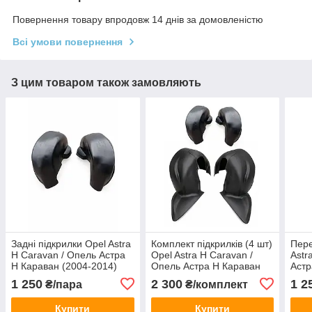
Повернення товару впродовж 14 днів за домовленістю
Всі умови повернення
З цим товаром також замовляють
Задні підкрилки Opel Astra
Комплект підкрилків (4 шт)
Пере
H Caravan / Опель Астра
Opel Astra H Caravan /
Astr
H Караван (2004-2014)
Опель Астра H Караван
Астр
(2004-2014)
2014
1 250
2 300
1 2
₴/пара
₴/комплект
Купити
Купити