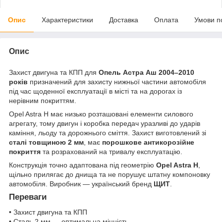
Опис
Характеристики
Доставка
Оплата
Умови п
Опис
Захист двигуна та КПП для
Опель Астра Аш 2004–2010
років
призначений для захисту нижньої частини автомобіля
під час щоденної експлуатації в місті та на дорогах із
нерівним покриттям.
Opel Astra H має низько розташовані елементи силового
агрегату, тому двигун і коробка передач уразливі до ударів
каміння, льоду та дорожнього сміття. Захист виготовлений зі
сталі товщиною 2 мм
, має
порошкове антикорозійне
покриття
та розрахований на тривалу експлуатацію.
Конструкція точно адаптована під геометрію
Opel Astra H
,
щільно прилягає до днища та не порушує штатну компоновку
автомобіля. Виробник — український бренд
ЩИТ
.
Переваги
• Захист двигуна та КПП
• Сталь 2 мм — оптимальна міцність