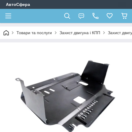
АвтоСфера
Товари та послуги
Захист двигуна і КПП
Захист двиг