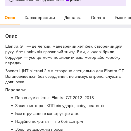
Опис
Характеристики
Доставка
Оплата
Умови п
Опис
Elantra GT — це легкий, маневрений хетчбек, створений для
руху. Але навіть він вразливий знизу. Ями, льодові брили,
бордюри — усе це може пошкодити ваш мотор або коробку
передач.
Захист ЩИТ зі сталі 2 мм створено спеціально для Elantra GT.
Встановлюється без свердління, не знижує кліренс, служить
довгі роки.
Переваги:
Повна сумісність з Elantra GT 2012–2015
Захист мотора і КПП від ударів, снігу, реагентів
Без втручання в конструкцію авто
Надійне покриття — не боїться іржі
Зберігає дорожній просвіт