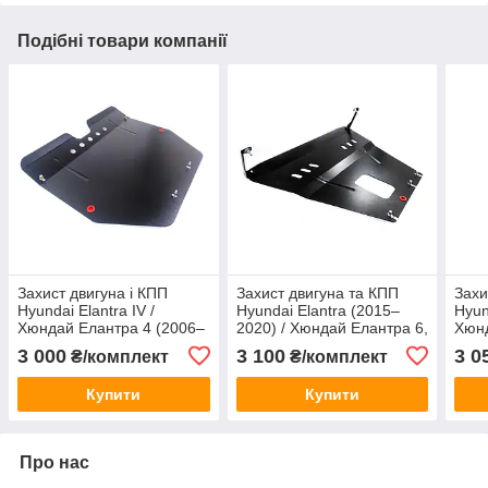
Подібні товари компанії
Захист двигуна і КПП
Захист двигуна та КПП
Захи
Hyundai Elantra IV /
Hyundai Elantra (2015–
Hyun
Хюндай Елантра 4 (2006–
2020) / Хюндай Елантра 6,
Хюнд
2011), ЩИТ, арт. 171/7,
арт. 173, сталь 2 мм, ЩИТ
2015
3 000
3 100
3 0
₴/комплект
₴/комплект
сталь 2 мм
стал
Купити
Купити
Про нас