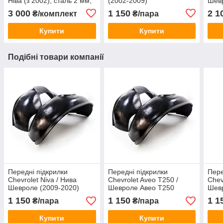
Ніва (з 2002), сталь 2 мм,
(2002-2009)
Шевр
ЩИТ 088
3 000
1 150
2 1
₴/комплект
₴/пара
Купити
Купити
Подібні товари компанії
Передні підкрилки
Передні підкрилки
Пере
Chevrolet Niva / Нива
Chevrolet Aveo T250 /
Chevr
Шевроле (2009-2020)
Шевроле Авео Т250
Шевр
(2006-2011)
2013
1 150
1 150
1 1
₴/пара
₴/пара
Купити
Купити