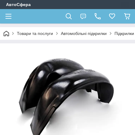
АвтоСфера
Товари та послуги
Автомобільні підкрилки
Підкрилк