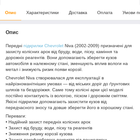
Опис
Характеристики
Доставка
Оплата
Умови п
Опис
Передні
підкрилки Chevrolet
Niva (2002-2009) призначені для
захисту колісних арок від бруду, води, піску, каміння та
дорожніх реагентів. Вони допомагають зберегти кузов
автомобіля в належному стані, зменшують вплив вологи на
метал і знижують ризик появи корозії.
Chevrolet Niva створювалася для експлуатації в
найрізноманітніших умовах — від міських доріг до ґрунтових
шляхів та бездоріжжя. Саме тому колісні арки цієї моделі
постійно контактують із вологою, піском і дорожнім сміттям.
Якісні підкрилки допомагають захистити кузов від
передчасного зносу та довше зберегти його в хорошому стані.
Переваги:
• Надійний захист передніх колісних арок
• Захист від бруду, води, піску та реагентів
• Зниження ризику корозії кузова
• Захист лакофарбового покриття від пошкоджень