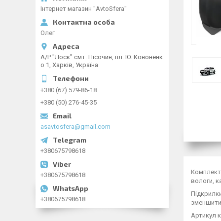
Інтернет магазин "AvtoSfera"
Олег
А/Р "Лоск" смт. Пісочин, пл. Ю. Кононенк
о 1, Харків, Україна
+380 (67) 579-86-18
+380 (50) 276-45-35
asavtosfera@gmail.com
+380675798618
Комплект 
+380675798618
вологи, к
Підкрилки
+380675798618
зменшити 
Артикул 