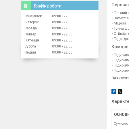
Перева
Графік роботи
• Повний 
Понеділок
09:00
22:00
• Захист 
Вівторок
09:00
22:00
• Міцний 
• Точна фо
Середа
09:00
22:00
• Стійкіст
Четвер
09:00
22:00
• Підходя
Пʼятниця
09:00
22:00
Компле
Субота
09:00
22:00
Неділя
09:00
22:00
• Підкрил
• Підкрил
• Підкрил
• Підкрил
Захистіт
Характ
ОСНОВН
Сумісні