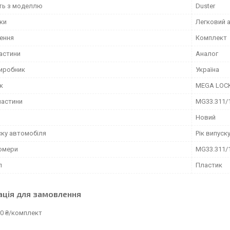
сть з моделлю
Duster
іки
Легковий 
ення
Комплект
частини
Аналог
виробник
Україна
к
MEGA LOC
частини
MG33.311/
Новий
ску автомобіля
Рік випуск
омери
MG33.311/
л
Пластик
ація для замовлення
00 ₴/комплект