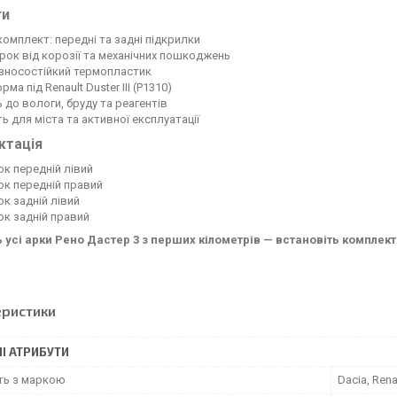
ги
комплект: передні та задні підкрилки
арок від корозії та механічних пошкоджень
і зносостійкий термопластик
рма під Renault Duster III (P1310)
ь до вологи, бруду та реагентів
ть для міста та активної експлуатації
ктація
ок передній лівий
ок передній правий
ок задній лівий
ок задній правий
ь усі арки Рено Дастер 3 з перших кілометрів — встановіть комплект 
еристики
І АТРИБУТИ
сть з маркою
Dacia, Rena