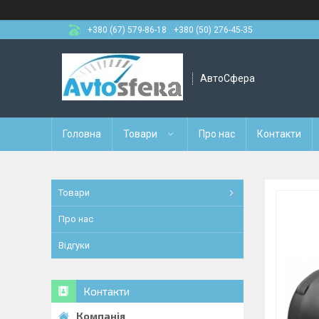
+380 (67) 579-86-18
+380 (50) 276-45-35
АвтоСфера
Головна
Товари
Про нас
Контакти
Товари
Про нас
Відгуки
Контакти