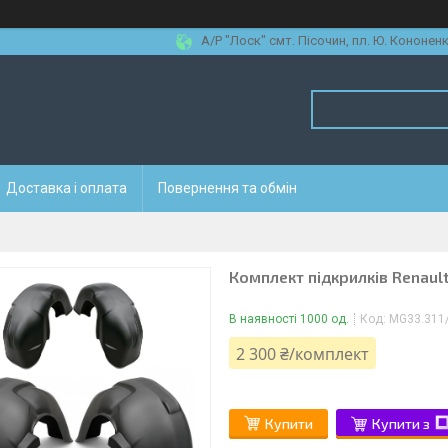
А/Р "Лоск" смт. Пісочин, пл. Ю. Кононенк
Доставка і оплата
Повернення та обмін
Комплект підкрилків Renault 
В наявності 1000 од.
Код:
MG33.311
2 300 ₴/комплект
Купити
Купити з