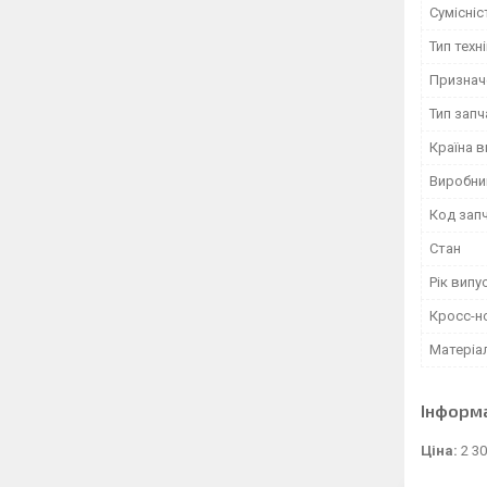
Сумісні
Тип техн
Признач
Тип зап
Країна 
Виробни
Код зап
Стан
Рік випу
Кросс-н
Матеріа
Інформ
Ціна:
2 3