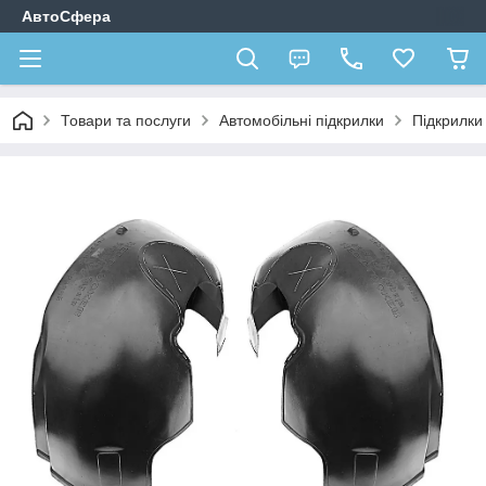
АвтоСфера
Товари та послуги
Автомобільні підкрилки
Підкрилк