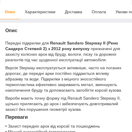
Опис
Характеристики
Доставка
Оплата
Умови п
Опис
Передні підкрилки для
Renault Sandero Stepway II (Рено
Сандеро Степвей 2) з 2012 року випуску
призначені для
захисту колісних арок від бруду, вологи, піску та дорожніх
реагентів під час щоденної експлуатації автомобіля.
Версія Stepway експлуатується активніше, часто на поганих
дорогах, де передні арки постійно піддаються впливу
абразиву та води. Підкрилки з міцного зносостійкого
термопластика ефективно закривають метал, зменшують
накопичення бруду та допомагають запобігти корозії кузова.
Вироби мають точну форму під Renault Sandero Stepway II,
щільно прилягають до арок і забезпечують довготривалий
захист без порушення геометрії кузова.
Переваги
• Захист передніх арок від корозії та пошкоджень
• Міцний зносостійкий термопластик