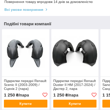
Повернення товару впродовж 14 днів за домовленістю
Всі умови повернення
Подібні товари компанії
Підкрилки передні Renault
Підкрилки передні Renault
Підк
Scenic II (2003-2009) /
Duster II HM (2017-2024) /
Sand
Сценік 2 (пара)
Дастер 2, пара
Санд
1 250
1 250
1 1
₴/пара
₴/пара
Купити
Купити