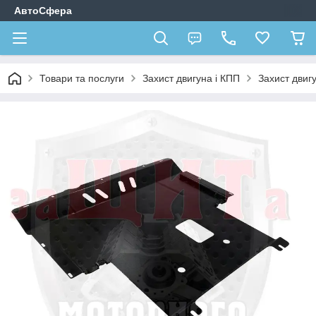
АвтоСфера
Товари та послуги
Захист двигуна і КПП
Захист двиг