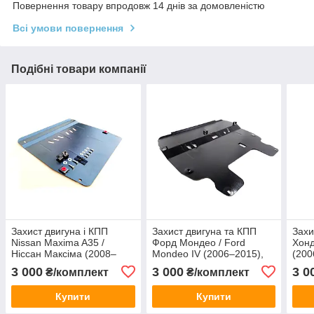
Повернення товару впродовж 14 днів за домовленістю
Всі умови повернення
Подібні товари компанії
Захист двигуна і КПП
Захист двигуна та КПП
Захи
Nissan Maxima A35 /
Форд Мондео / Ford
Хонд
Ніссан Максіма (2008–
Mondeo IV (2006–2015),
(200
2015), арт. 195/7, сталь 2
сталь 2 мм, ЩИТ, арт.
ЩИТ,
3 000
3 000
3 0
₴/комплект
₴/комплект
мм, ЩИТ
147/3
Купити
Купити