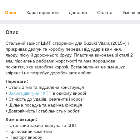
Опис
Характеристики
Доставка
Оплата
Умови п
Опис
Стальний захист
ЩИТ
створений для Suzuki Vitara (2015–) і
прикриває двигун та коробку передач від ударів каміння,
льоду, піску й дорожнього бруду. Пластина виконана зі сталі
2
мм
, підсилена ребрами жорсткості та має порошкове
покриття, яке запобігає корозії. Встановлення не зменшує
кліренс і не потребує доробок автомобіля.
Переваги:
• Сталь 2 мм та підсилена конструкція
•
Захист двигуна і КПП
в одному виробі
• Стійкість до ударів, реагентів і корозії
• Щільна посадка та надійна фіксація
• Довговічність і стабільність у роботі
Комплектація:
– Стальний захист двигуна та КПП
– Кріпильний комплект
– Паспорт виробу