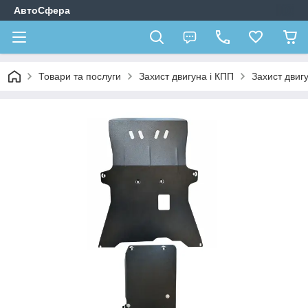
АвтоСфера
Товари та послуги
Захист двигуна і КПП
Захист дви