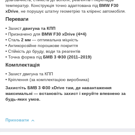
температур. Конструкція точно адаптована під
BMW F30
xDrive
, не порушує штатну геометрію та кліренс автомобіля.
Переваги
• Захист
двигуна та КПП
• Призначено для
BMW F30 xDrive (4×4)
• Сталь
2 мм
— оптимальна міцність
• Антикорозійне порошкове покриття
• Стійкість до бруду, води та реагентів
• Точна форма під
БМВ 3 Ф30 (2011–2019)
Комплектація
• Захист двигуна та КПП
• Кріплення (за комплектацією виробника)
Захистіть БМВ 3 Ф30 xDrive там, де навантаження
максимальні — встановіть захист і керуйте впевнено за
будь-яких умов.
Приховати