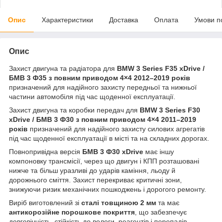
Опис
Характеристики
Доставка
Оплата
Умови п
Опис
Захист двигуна та радіатора для
BMW 3 Series F35 xDrive /
БМВ 3 Ф35 з повним приводом 4×4 2012–2019 років
призначений для надійного захисту передньої та нижньої
частини автомобіля під час щоденної експлуатації.
Захист двигуна та коробки передач для
BMW 3 Series F30
xDrive / БМВ 3 Ф30 з повним приводом 4×4 2011–2019
років
призначений для надійного захисту силових агрегатів
під час щоденної експлуатації в місті та на складних дорогах.
Повнопривідна версія
БМВ 3 Ф30 xDrive
має іншу
компоновку трансмісії, через що двигун і КПП розташовані
нижче та більш уразливі до ударів каміння, льоду й
дорожнього сміття. Захист перекриває критичні зони,
знижуючи ризик механічних пошкоджень і дорогого ремонту.
Виріб виготовлений зі
сталі товщиною 2 мм
та має
антикорозійне порошкове покриття
, що забезпечує
довговічність, стійкість до вологи, реагентів і перепадів