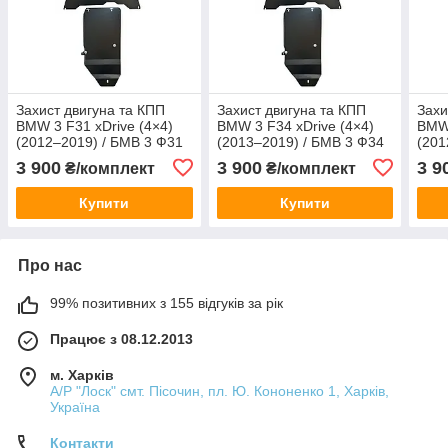
Захист двигуна та КПП
Захист двигуна та КПП
Захи
BMW 3 F31 xDrive (4×4)
BMW 3 F34 xDrive (4×4)
BMW 
(2012–2019) / БМВ 3 Ф31
(2013–2019) / БМВ 3 Ф34
(201
3 900
3 900
3 9
₴/комплект
₴/комплект
Купити
Купити
Про нас
99% позитивних з 155 відгуків за рік
Працює з 08.12.2013
м. Харків
А/Р "Лоск" смт. Пісочин, пл. Ю. Кононенко 1, Харків,
Україна
Контакти