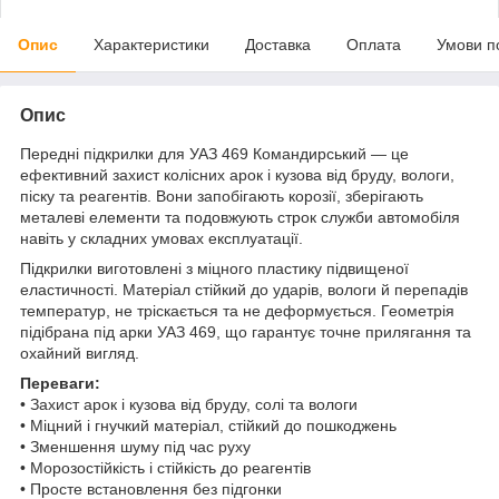
Опис
Характеристики
Доставка
Оплата
Умови п
Опис
Передні підкрилки для УАЗ 469 Командирський — це
ефективний захист колісних арок і кузова від бруду, вологи,
піску та реагентів. Вони запобігають корозії, зберігають
металеві елементи та подовжують строк служби автомобіля
навіть у складних умовах експлуатації.
Підкрилки виготовлені з міцного пластику підвищеної
еластичності. Матеріал стійкий до ударів, вологи й перепадів
температур, не тріскається та не деформується. Геометрія
підібрана під арки УАЗ 469, що гарантує точне прилягання та
охайний вигляд.
Переваги:
• Захист арок і кузова від бруду, солі та вологи
• Міцний і гнучкий матеріал, стійкий до пошкоджень
• Зменшення шуму під час руху
• Морозостійкість і стійкість до реагентів
• Просте встановлення без підгонки