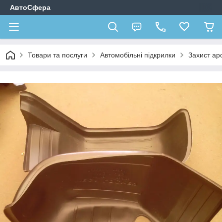
АвтоСфера
Товари та послуги
Автомобільні підкрилки
Захист ар