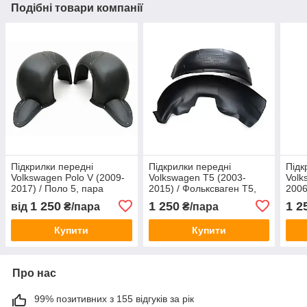
Подібні товари компанії
Підкрилки передні
Підкрилки передні
Підк
Volkswagen Polo V (2009-
Volkswagen T5 (2003-
Volk
2017) / Поло 5, пара
2015) / Фольксваген Т5,
2006
пара
пар
1 250
1 250
1 2
від
₴/пара
₴/пара
Купити
Купити
Про нас
99% позитивних з 155 відгуків за рік