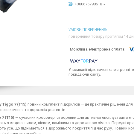
+380675798618
повернення товару протягом 14 дн
У компанії підключені електронні п
покидаючи сайту.
 Tiggo 7 (T15)
повний комплект підкрилків — це практичне рішення для к
ібного каміння та дорожніх реагентів.
 7 (T15)
— сучасний кросовер, створений для активної експлуатації в міст
ть з водою, пилом, піском, камінням та дорожньою хімією. Передні арк
ть усе, що піднімається з дорожнього покриття під час руху. Повний к
лісні арки автомобіля.