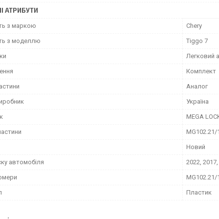
І АТРИБУТИ
сть з маркою
Chery
сть з моделлю
Tiggo 7
іки
Легковий 
ення
Комплект
частини
Аналог
виробник
Україна
к
MEGA LOC
частини
MG102.21/
Новий
ску автомобіля
2022, 2017,
омери
MG102.21/
л
Пластик