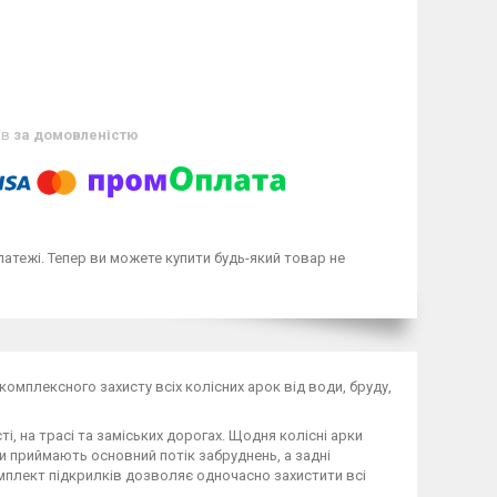
ів
за домовленістю
латежі. Тепер ви можете купити будь-який товар не
омплексного захисту всіх колісних арок від води, бруду,
і, на трасі та заміських дорогах. Щодня колісні арки
и приймають основний потік забруднень, а задні
омплект підкрилків дозволяє одночасно захистити всі