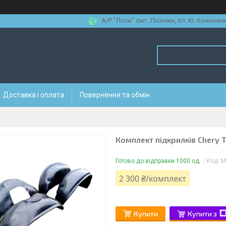
А/Р "Лоск" смт. Пісочин, пл. Ю. Кононенк
Доставка і оплата
Повернення та обмін
Комплект підкрилків Chery Ti
Готово до відправки 1000 од.
Код:
M
2 300 ₴/комплект
Купити
Купити з