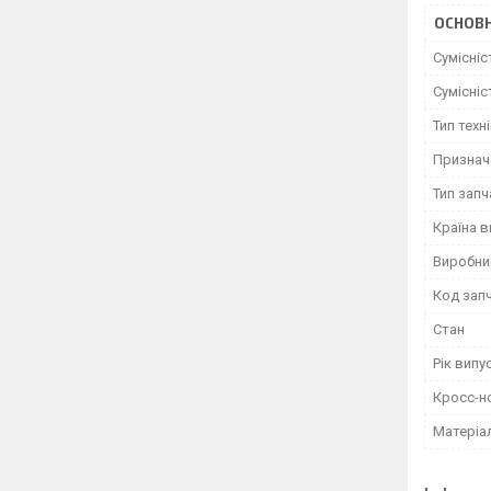
ОСНОВН
Сумісні
Сумісні
Тип техн
Признач
Тип зап
Країна 
Виробни
Код зап
Стан
Рік випу
Кросс-н
Матеріа