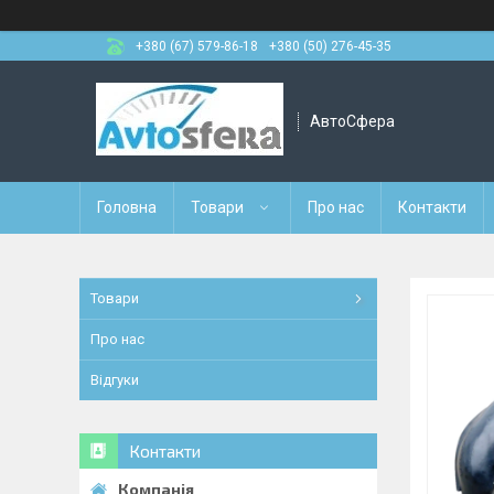
+380 (67) 579-86-18
+380 (50) 276-45-35
АвтоСфера
Головна
Товари
Про нас
Контакти
Товари
Про нас
Відгуки
Контакти