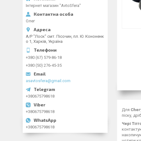
Інтернет магазин "AvtoSfera"
Олег
А/Р "Лоск" смт. Пісочин, пл. Ю. Кононенк
о 1, Харків, Україна
+380 (67) 579-86-18
+380 (50) 276-45-35
asavtosfera@gmail.com
+380675798618
Для
Chery
+380675798618
піску, др
Чері Тігго
+380675798618
контактую
накопичую
чотири ко