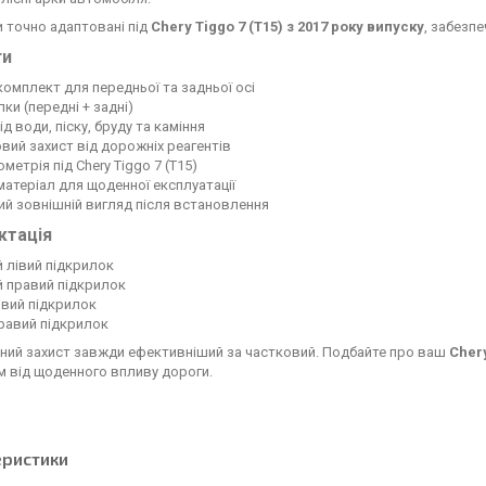
 точно адаптовані під
Chery Tiggo 7 (T15) з 2017 року випуску
, забезп
ги
комплект для передньої та задньої осі
лки (передні + задні)
ід води, піску, бруду та каміння
вий захист від дорожніх реагентів
ометрія під Chery Tiggo 7 (T15)
 матеріал для щоденної експлуатації
ий зовнішній вигляд після встановлення
ктація
й лівий підкрилок
й правий підкрилок
лівий підкрилок
правий підкрилок
ний захист завжди ефективніший за частковий. Подбайте про ваш
Chery
 від щоденного впливу дороги.
еристики