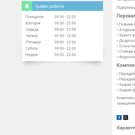
Графік роботи
Підкрилки
Перева
Понеділок
09:00
22:00
Вівторок
09:00
22:00
• Повний 
• 4 підкри
Середа
09:00
22:00
• Захист в
Четвер
09:00
22:00
• Додатко
Пʼятниця
09:00
22:00
• Точна ге
Субота
09:00
22:00
• Стійкий
Неділя
09:00
22:00
• Акуратн
Компле
• Передні
• Передні
• Задній 
• Задній 
Комплекс
захищеним
Характ