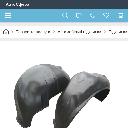
АвтоСфера
Товари та послуги
Автомобільні підкрилки
Підкрилк