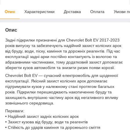
Опис
Характеристики
Доставка
Оплата
Умови п
Опис
Задні підкрилки призначені для Chevrolet Bolt EV 2017-2023
років випуску та забезпечують надійний захист колісних арок
від бруду, води, піску, каміння та дорожніх реагентів. Під час
експлуатації задні арки постійно контактують із вологою та
абразивними частинками, тому додатковий захист допомагає
зберегти кузов автомобіля та знизити ризик появи корозії.
Chevrolet Bolt EV — сучасний електромобіль для щоденної
експлуатації. Якісний захист колісних арок допомагає
підтримувати кузов у належному стані протягом багатьох
років. Підкрилки перешкоджають накопиченню бруду та
захищають внутрішню частину арок від негативного впливу
зовнішнього середовища.
Переваги:
• Надійний захист задніх колісних арок
• Захист кузова від бруду, води та реагентів
• Стійкість до ударів каміння та дорожнього сміття