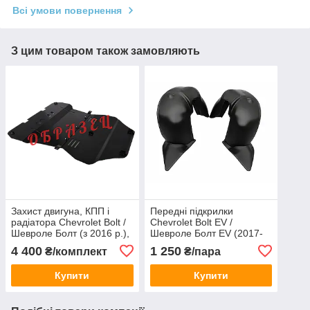
Всі умови повернення
З цим товаром також замовляють
Захист двигуна, КПП і
Передні підкрилки
радіатора Chevrolet Bolt /
Chevrolet Bolt EV /
Шевроле Болт (з 2016 р.),
Шевроле Болт EV (2017-
2 листи, сталь 2 мм, ЩИТ
2023)
4 400
1 250
₴/комплект
₴/пара
416
Купити
Купити