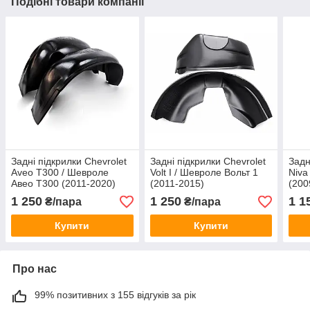
Подібні товари компанії
Задні підкрилки Chevrolet
Задні підкрилки Chevrolet
Задн
Aveo T300 / Шевроле
Volt I / Шевроле Вольт 1
Niva
Авео Т300 (2011-2020)
(2011-2015)
(200
1 250
1 250
1 1
₴/пара
₴/пара
Купити
Купити
Про нас
99% позитивних з 155 відгуків за рік